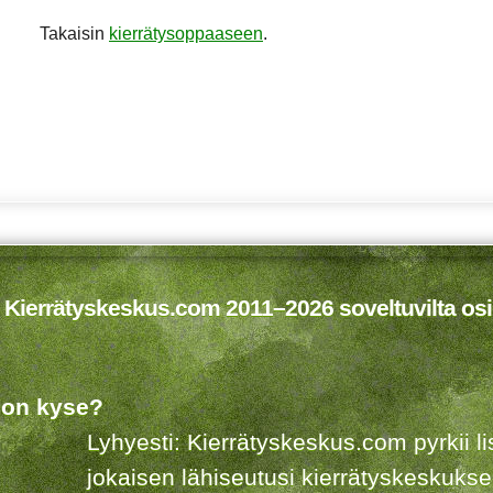
Takaisin
kierrätysoppaaseen
.
 Kierrätyskeskus.com 2011–2026 soveltuvilta osi
 on kyse?
Lyhyesti: Kierrätyskeskus.com pyrkii 
jokaisen lähiseutusi kierrätyskeskuks