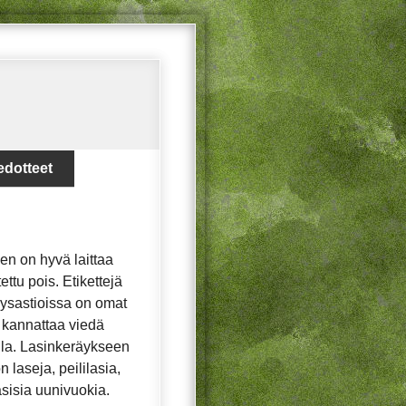
edotteet
en on hyvä laittaa
ettu pois. Etikettejä
räysastioissa on omat
ot kannattaa viedä
lla. Lasinkeräykseen
n laseja, peililasia,
asisia uunivuokia.