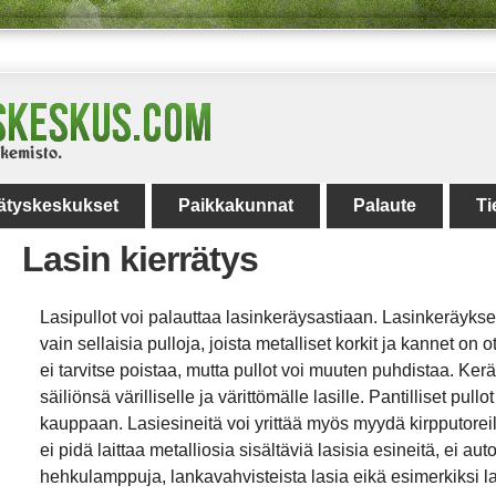
rätyskeskukset
Paikkakunnat
Palaute
Ti
Lasin kierrätys
Lasipullot voi palauttaa lasinkeräysastiaan. Lasinkeräykse
vain sellaisia pulloja, joista metalliset korkit ja kannet on ot
ei tarvitse poistaa, mutta pullot voi muuten puhdistaa. Ke
säiliönsä värilliselle ja värittömälle lasille. Pantilliset pull
kauppaan. Lasiesineitä voi yrittää myös myydä kirpputorei
ei pidä laittaa metalliosia sisältäviä lasisia esineitä, ei auto
hehkulamppuja, lankavahvisteista lasia eikä esimerkiksi l