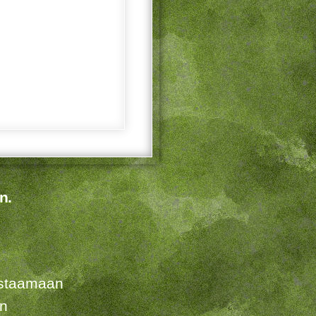
n.
listaamaan
en