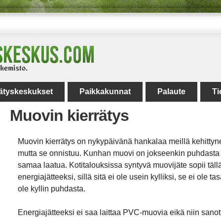
rätyskeskukset
Paikkakunnat
Palaute
Ti
Muovin kierrätys
Muovin kierrätys on nykypäivänä hankalaa meillä kehittyn
mutta se onnistuu. Kunhan muovi on jokseenkin puhdasta ja 
samaa laatua. Kotitalouksissa syntyvä muovijäte sopii täll
energiajätteeksi, sillä sitä ei ole usein kylliksi, se ei ole ta
ole kyllin puhdasta.
Energiajätteeksi ei saa laittaa
PVC
-muovia eikä niin sano