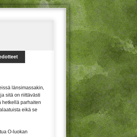
edotteet
eissä länsimassakin,
sitä on riittävästi
ä hetkellä parhaiten
salaatuista eikä se
ttua O-luokan