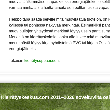
muovia. Jälkimmäisen tapauksessa energiajätekielto selittyy
varmaa minkälaisia haitta-aineita sen polttamisesta vapau
Helppo tapa saada selville mitä muovilaatua tuote on, on 
kyljessä tai pohjassa näkyvää merkintää. Esimerkiksi panti
muovipullojen yhteydestä merkintä löytyy usein panttisum
Merkintä on kierrätyskolmio, jonka alla lukee mitä muovilaa
merkinnästä löytyy kirjainyhdistelmä
PVC
tai kirjain O, si
energiajätteeksi.
Takaisin
kierrätysoppaaseen
.
 Kierrätyskeskus.com 2011–2026 soveltuvilta osi