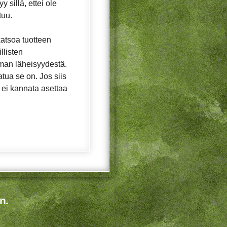
 sillä, ettei ole
tuu.
katsoa tuotteen
llisten
man läheisyydestä.
tua se on. Jos siis
tä ei kannata asettaa
n.