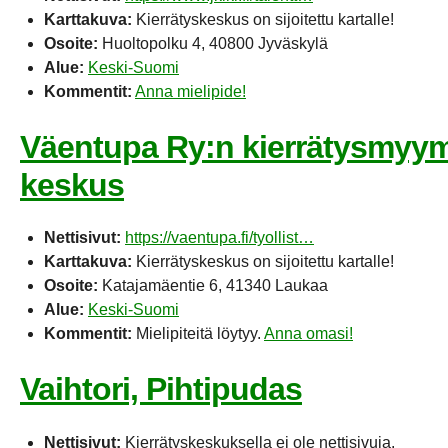
Karttakuva:
Kierrätyskeskus on sijoitettu kartalle!
Osoite:
Huoltopolku 4, 40800 Jyväskylä
Alue:
Keski-Suomi
Kommentit:
Anna mielipide!
Väentupa Ry:n kierrätysmyymä
keskus
Nettisivut:
https://vaentupa.fi/tyollist…
Karttakuva:
Kierrätyskeskus on sijoitettu kartalle!
Osoite:
Katajamäentie 6, 41340 Laukaa
Alue:
Keski-Suomi
Kommentit:
Mielipiteitä löytyy.
Anna omasi!
Vaihtori, Pihtipudas
Nettisivut:
Kierrätyskeskuksella ei ole nettisivuja.