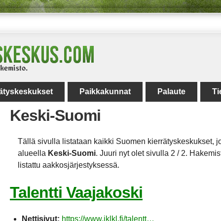
rätyskeskukset
Paikkakunnat
Palaute
Ti
Keski-Suomi
Tällä sivulla listataan kaikki Suomen kierrätyskeskukset, jo
alueella
Keski-Suomi
. Juuri nyt olet sivulla 2 / 2. Hakemi
listattu aakkosjärjestyksessä.
Talentti Vaajakoski
Nettisivut:
https://www.jklkl.fi/talentt…