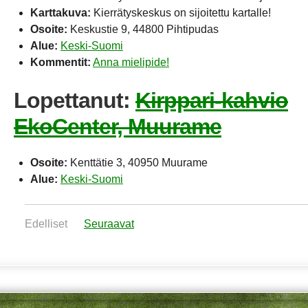
Karttakuva:
Kierrätyskeskus on sijoitettu kartalle!
Osoite:
Keskustie 9, 44800 Pihtipudas
Alue:
Keski-Suomi
Kommentit:
Anna mielipide!
Lopettanut:
Kirppari-kahvio
EkoCenter, Muurame
Osoite:
Kenttätie 3, 40950 Muurame
Alue:
Keski-Suomi
Edelliset
Seuraavat