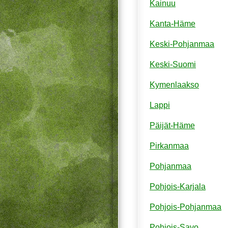
Kainuu
Kanta-Häme
Keski-Pohjanmaa
Keski-Suomi
Kymenlaakso
Lappi
Päijät-Häme
Pirkanmaa
Pohjanmaa
Pohjois-Karjala
Pohjois-Pohjanmaa
Pohjois-Savo