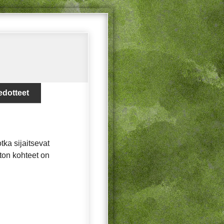
edotteet
tka sijaitsevat
ston kohteet on