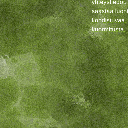
yhteystiedot.
säästää luon
kohdistuvaa,
kuormitusta.