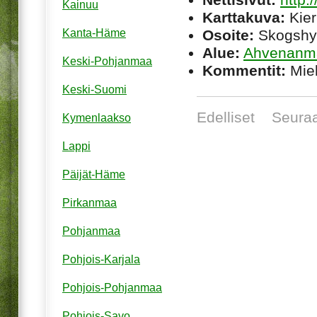
Kainuu
Karttakuva:
Kier
Osoite:
Skogshy
Kanta-Häme
Alue:
Ahvenanm
Keski-Pohjanmaa
Kommentit:
Miel
Keski-Suomi
Edelliset
Seura
Kymenlaakso
Lappi
Päijät-Häme
Pirkanmaa
Pohjanmaa
Pohjois-Karjala
Pohjois-Pohjanmaa
Pohjois-Savo