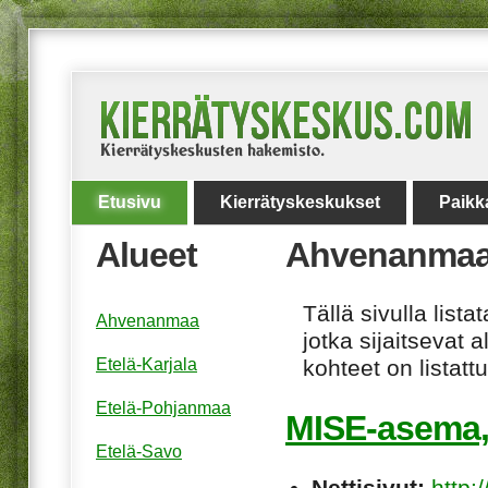
Etusivu
Kierrätyskeskukset
Paikk
Alueet
Ahvenanma
Tällä sivulla lis
Ahvenanmaa
jotka sijaitsevat 
Etelä-Karjala
kohteet on listat
Etelä-Pohjanmaa
MISE-asema,
Etelä-Savo
Nettisivut:
http: