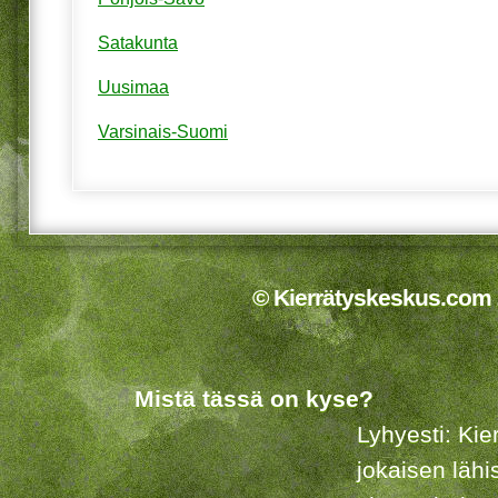
Satakunta
Uusimaa
Varsinais-Suomi
© Kierrätyskeskus.com 2
Mistä tässä on kyse?
Lyhyesti: Kie
jokaisen lähi