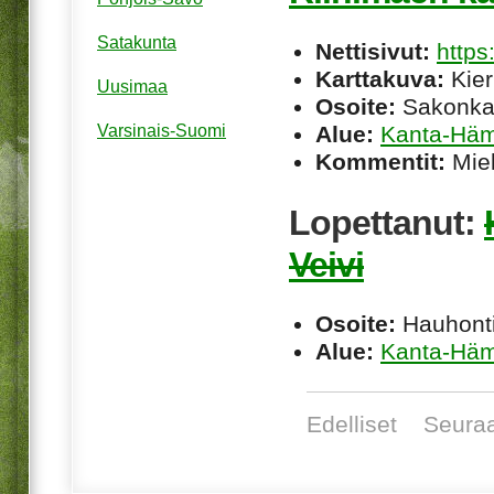
Satakunta
Nettisivut:
https
Karttakuva:
Kier
Uusimaa
Osoite:
Sakonkat
Alue:
Kanta-Hä
Varsinais-Suomi
Kommentit:
Miel
Lopettanut:
Veivi
Osoite:
Hauhonti
Alue:
Kanta-Hä
Edelliset
Seura