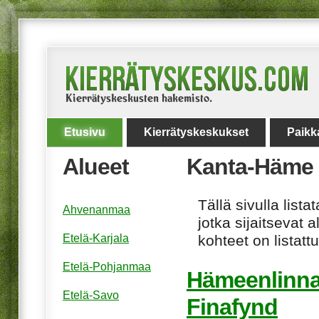
Etusivu
Kierrätyskeskukset
Paikk
Alueet
Kanta-Häme
Tällä sivulla lis
Ahvenanmaa
jotka sijaitsevat 
Etelä-Karjala
kohteet on listat
Etelä-Pohjanmaa
Hämeenlinna
Etelä-Savo
Finafynd