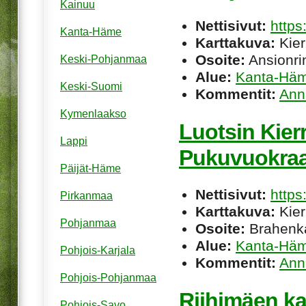
Kainuu
Nettisivut:
https
Kanta-Häme
Karttakuva:
Kier
Osoite:
Ansionri
Keski-Pohjanmaa
Alue:
Kanta-Hä
Keski-Suomi
Kommentit:
Ann
Kymenlaakso
Luotsin Kier
Lappi
Pukuvuokra
Päijät-Häme
Nettisivut:
https
Pirkanmaa
Karttakuva:
Kier
Pohjanmaa
Osoite:
Brahenka
Alue:
Kanta-Hä
Pohjois-Karjala
Kommentit:
Ann
Pohjois-Pohjanmaa
Riihimäen k
Pohjois-Savo