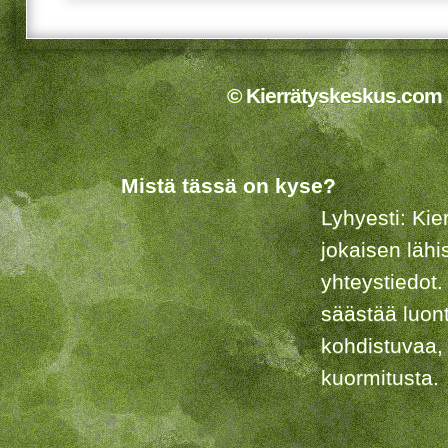
© Kierrätyskeskus.com 2
Mistä tässä on kyse?
Lyhyesti: Kie
jokaisen lähi
yhteystiedot.
säästää luon
kohdistuvaa,
kuormitusta.