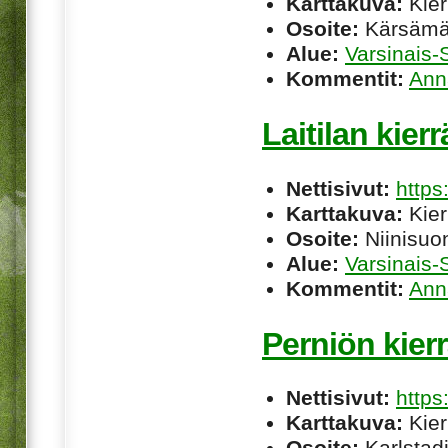
Karttakuva:
Kier
Osoite:
Kärsämäe
Alue:
Varsinais
Kommentit:
Ann
Laitilan kier
Nettisivut:
https
Karttakuva:
Kier
Osoite:
Niinisuon
Alue:
Varsinais
Kommentit:
Ann
Perniön kier
Nettisivut:
http
Karttakuva:
Kier
Osoite:
Karlstadi