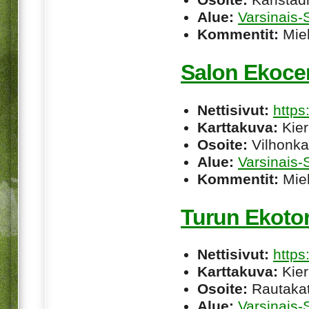
Alue:
Varsinais
Kommentit:
Miel
Salon Ekoce
Nettisivut:
http
Karttakuva:
Kier
Osoite:
Vilhonka
Alue:
Varsinais
Kommentit:
Miel
Turun Ekotor
Nettisivut:
https
Karttakuva:
Kier
Osoite:
Rautakat
Alue:
Varsinais