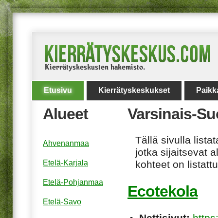
Etusivu
Kierrätyskeskukset
Paikk
Alueet
Varsinais-S
Tällä sivulla lis
Ahvenanmaa
jotka sijaitsevat 
Etelä-Karjala
kohteet on listat
Etelä-Pohjanmaa
Ecotekola
Etelä-Savo
Nettisivut:
https