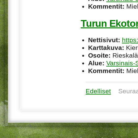
Kommentit:
Miel
Turun Ekotor
Nettisivut:
https
Karttakuva:
Kier
Osoite:
Rieskalä
Alue:
Varsinais
Kommentit:
Miel
Edelliset
Seura