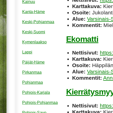
Kainuu
Karttakuva:
Kier
Osoite:
Jukolant
Kanta-Häme
Alue:
Varsinais
Keski-Pohjanmaa
Kommentit:
Miel
Keski-Suomi
Ekomatti
Kymenlaakso
Nettisivut:
https
Lappi
Karttakuva:
Kier
Päijät-Häme
Osoite:
Häppilän
Alue:
Varsinais
Pirkanmaa
Kommentit:
Ann
Pohjanmaa
Kierrätysmyy
Pohjois-Karjala
Pohjois-Pohjanmaa
Nettisivut:
https:
Karttakuva:
Kier
Pohjois-Savo