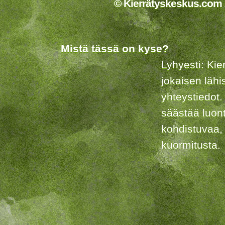
© Kierrätyskeskus.com 2
Mistä tässä on kyse?
Lyhyesti: Kie
jokaisen lähi
yhteystiedot.
säästää luon
kohdistuvaa,
kuormitusta.