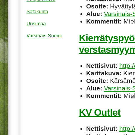
Osoite:
Hyvättylä
Satakunta
Alue:
Varsinais
Kommentit:
Miel
Uusimaa
Kierrätyspyö
Varsinais-Suomi
verstasmyym
Nettisivut:
http:
Karttakuva:
Kier
Osoite:
Kärsämäe
Alue:
Varsinais
Kommentit:
Miel
KV Outlet
Nettisivut:
http