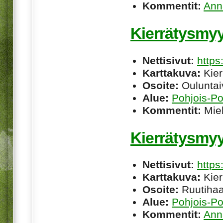
Kommentit:
Ann
Kierrätysmy
Nettisivut:
http
Karttakuva:
Kier
Osoite:
Ouluntai
Alue:
Pohjois-P
Kommentit:
Miel
Kierrätysmy
Nettisivut:
https
Karttakuva:
Kier
Osoite:
Ruutihaa
Alue:
Pohjois-P
Kommentit:
Ann