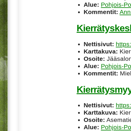
Alue:
Pohjois-P
Kommentit:
Ann
Kierrätyskes
Nettisivut:
https
Karttakuva:
Kier
Osoite:
Jääsalon
Alue:
Pohjois-P
Kommentit:
Miel
Kierrätysmy
Nettisivut:
https
Karttakuva:
Kier
Osoite:
Asematie
Alue:
Pohjois-P