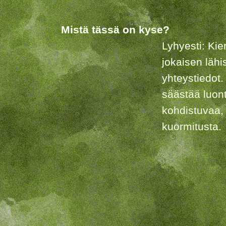
Mistä tässä on kyse?
Lyhyesti: Kie
jokaisen lähi
yhteystiedot.
säästää luon
kohdistuvaa,
kuormitusta.