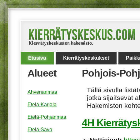
Etusivu
Kierrätyskeskukset
Paikk
Alueet
Pohjois-Poh
Tällä sivulla lis
Ahvenanmaa
jotka sijaitsevat 
Etelä-Karjala
Hakemiston kohtee
Etelä-Pohjanmaa
4H Kierräty
Etelä-Savo
Nettisivut:
https