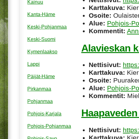
Kainuu
Karttakuva:
Kier
Osoite:
Oulaiste
Kanta-Häme
Alue:
Pohjois-P
Keski-Pohjanmaa
Kommentit:
Ann
Keski-Suomi
Alavieskan k
Kymenlaakso
Nettisivut:
https
Lappi
Karttakuva:
Kier
Päijät-Häme
Osoite:
Puuraken
Alue:
Pohjois-P
Pirkanmaa
Kommentit:
Miel
Pohjanmaa
Haapaveden 
Pohjois-Karjala
Pohjois-Pohjanmaa
Nettisivut:
https
Karttakuva:
Kier
Pohjois-Savo