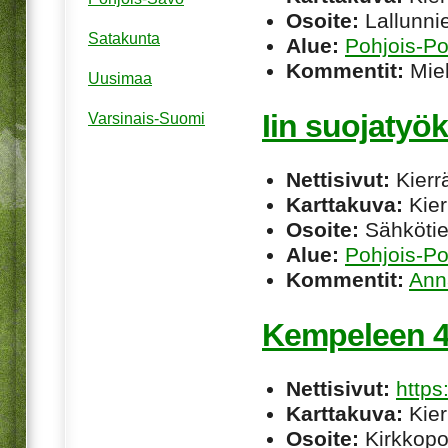
Osoite:
Lallunni
Satakunta
Alue:
Pohjois-P
Kommentit:
Miel
Uusimaa
Iin suojatyö
Varsinais-Suomi
Nettisivut:
Kierrä
Karttakuva:
Kier
Osoite:
Sähkötie 
Alue:
Pohjois-P
Kommentit:
Ann
Kempeleen 4
Nettisivut:
https:
Karttakuva:
Kier
Osoite:
Kirkkopo