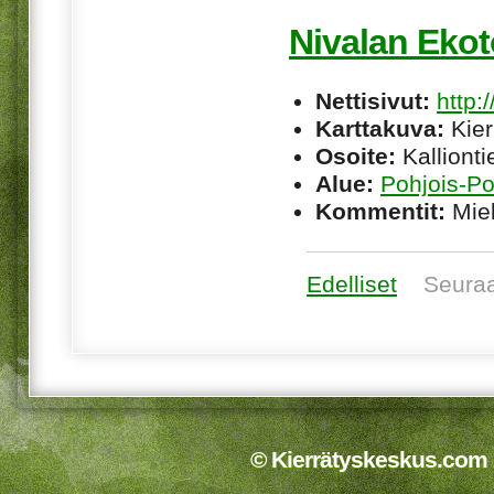
Nivalan Ekot
Nettisivut:
http:
Karttakuva:
Kier
Osoite:
Kallionti
Alue:
Pohjois-P
Kommentit:
Miel
Edelliset
Seura
© Kierrätyskeskus.com 2