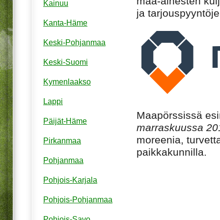
maa-ainesten kulj
Kainuu
ja tarjouspyyntöje
Kanta-Häme
Keski-Pohjanmaa
Keski-Suomi
Kymenlaakso
Lappi
Maapörssissä esime
Päijät-Häme
marraskuussa 20
moreenia, turvetta
Pirkanmaa
paikkakunnilla.
Pohjanmaa
Pohjois-Karjala
Pohjois-Pohjanmaa
Pohjois-Savo