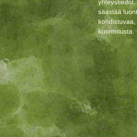
yhteystiedot.
säästää luon
kohdistuvaa,
kuormitusta.