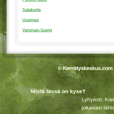
Satakunta
Uusimaa
Varsinais-Suomi
© Kierrätyskeskus.com 2
Mistä tässä on kyse?
Lyhyesti: Kie
jokaisen lähi