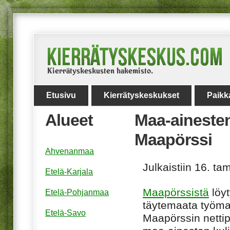
Etusivu
Kierrätyskeskukset
Paikk
Alueet
Maa-ainesten 
Maapörssi
Ahvenanmaa
Julkaistiin 16. t
Etelä-Karjala
Maapörssistä
löyt
Etelä-Pohjanmaa
täytemaata työmaa
Etelä-Savo
Maapörssin nettip