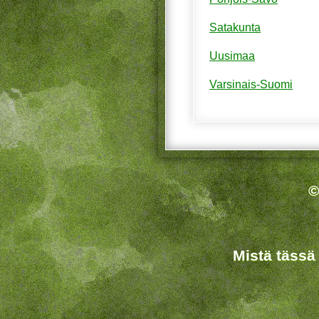
Satakunta
Uusimaa
Varsinais-Suomi
©
Mistä tässä