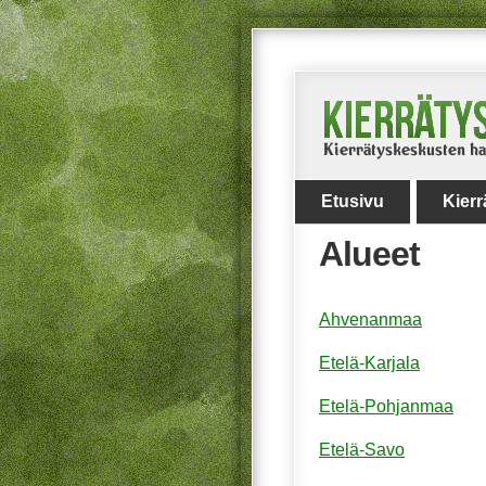
Etusivu
Kier
Alueet
Ahvenanmaa
Etelä-Karjala
Etelä-Pohjanmaa
Etelä-Savo