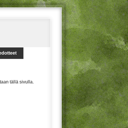
edotteet
ataan tällä sivulla.