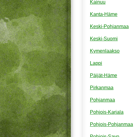
Kainuu
Kanta-Häme
Keski-Pohjanmaa
Keski-Suomi
Kymenlaakso
Lappi
Päijät-Häme
Pirkanmaa
Pohjanmaa
Pohjois-Karjala
Pohjois-Pohjanmaa
Pohjois-Savo