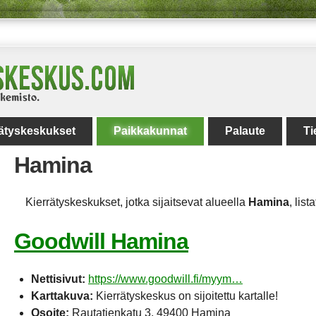
rätyskeskukset
Paikkakunnat
Palaute
Ti
Hamina
Kierrätyskeskukset, jotka sijaitsevat alueella
Hamina
, list
Goodwill Hamina
Nettisivut:
https://www.goodwill.fi/myym…
Karttakuva:
Kierrätyskeskus on sijoitettu kartalle!
Osoite:
Rautatienkatu 3, 49400 Hamina