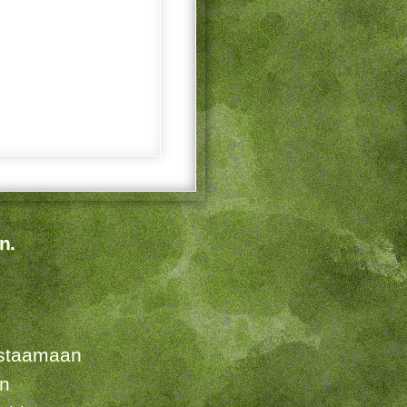
n.
listaamaan
en