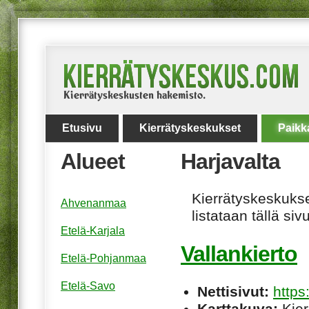
Etusivu
Kierrätyskeskukset
Paikk
Alueet
Harjavalta
Kierrätyskeskukset
Ahvenanmaa
listataan tällä sivu
Etelä-Karjala
Vallankierto
Etelä-Pohjanmaa
Etelä-Savo
Nettisivut:
https
Karttakuva:
Kier