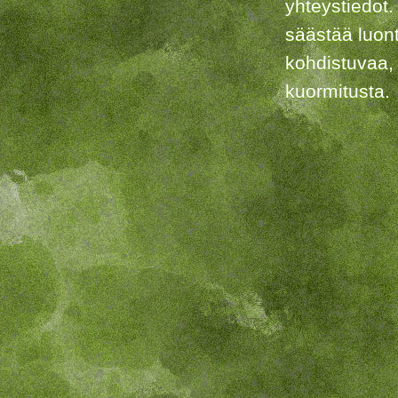
yhteystiedot.
säästää luon
kohdistuvaa,
kuormitusta.