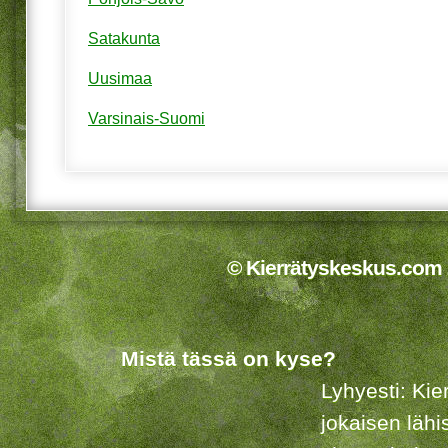
Satakunta
Uusimaa
Varsinais-Suomi
© Kierrätyskeskus.com 2
Mistä tässä on kyse?
Lyhyesti: Kie
jokaisen lähi