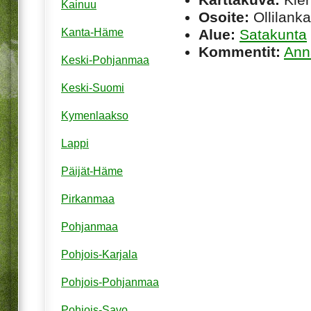
Kainuu
Osoite:
Ollilanka
Alue:
Satakunta
Kanta-Häme
Kommentit:
Ann
Keski-Pohjanmaa
Keski-Suomi
Kymenlaakso
Lappi
Päijät-Häme
Pirkanmaa
Pohjanmaa
Pohjois-Karjala
Pohjois-Pohjanmaa
Pohjois-Savo