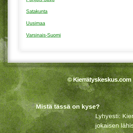
Satakunta
Uusimaa
Varsinais-Suomi
© Kierrätyskeskus.com 2
Mistä tässä on kyse?
Lyhyesti: Kie
jokaisen lähi