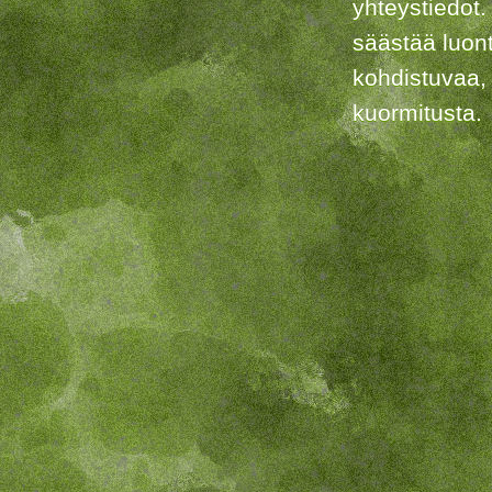
yhteystiedot.
säästää luon
kohdistuvaa,
kuormitusta.