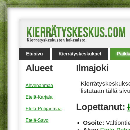
Etusivu
Kierrätyskeskukset
Paikk
Alueet
Ilmajoki
Kierrätyskeskukset
Ahvenanmaa
listataan tällä sivu
Etelä-Karjala
Lopettanut:
Etelä-Pohjanmaa
Etelä-Savo
Osoite:
Valtionti
Alue:
Etelä-Poh