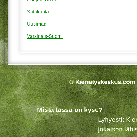
Satakunta
Uusimaa
Varsinais-Suomi
© Kierrätyskeskus.com 2
Mistä tässä on kyse?
Lyhyesti: Kie
jokaisen lähi