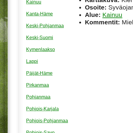
Kainuu
Osoite:
Syväojan
Alue:
Kainuu
Kanta-Häme
Kommentit:
Miel
Keski-Pohjanmaa
Keski-Suomi
Kymenlaakso
Lappi
Päijät-Häme
Pirkanmaa
Pohjanmaa
Pohjois-Karjala
Pohjois-Pohjanmaa
Pohjois-Savo