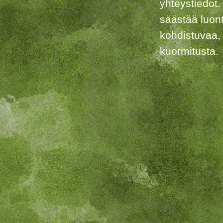
yhteystiedot.
säästää luon
kohdistuvaa,
kuormitusta.