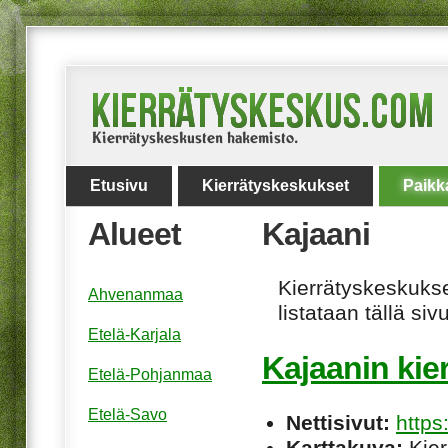
Etusivu
Kierrätyskeskukset
Paikk
Alueet
Kajaani
Kierrätyskeskukset
Ahvenanmaa
listataan tällä sivu
Etelä-Karjala
Kajaanin kie
Etelä-Pohjanmaa
Etelä-Savo
Nettisivut:
https:
Karttakuva:
Kier