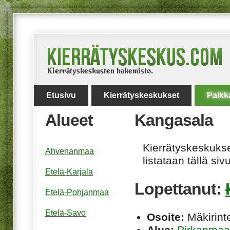
Etusivu
Kierrätyskeskukset
Paikk
Alueet
Kangasala
Kierrätyskeskukset
Ahvenanmaa
listataan tällä sivu
Etelä-Karjala
Lopettanut:
Etelä-Pohjanmaa
Etelä-Savo
Osoite:
Mäkirint
Alue:
Pirkanmaa