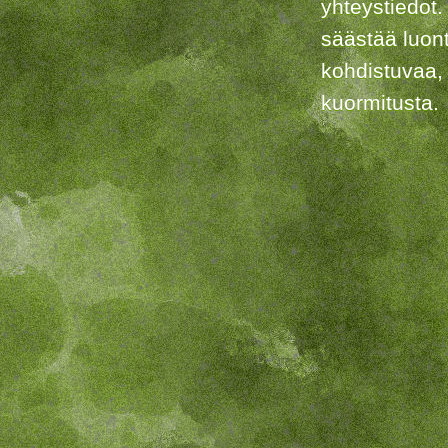
yhteystiedot.
säästää luon
kohdistuvaa,
kuormitusta.