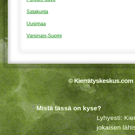
Satakunta
Uusimaa
Varsinais-Suomi
© Kierrätyskeskus.com 2
Mistä tässä on kyse?
Lyhyesti: Kie
jokaisen lähi