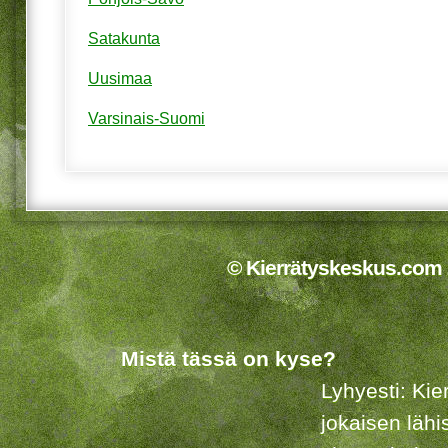
Satakunta
Uusimaa
Varsinais-Suomi
© Kierrätyskeskus.com 2
Mistä tässä on kyse?
Lyhyesti: Kie
jokaisen lähi