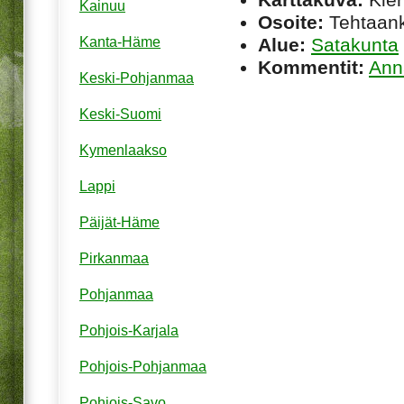
Kainuu
Osoite:
Tehtaank
Alue:
Satakunta
Kanta-Häme
Kommentit:
Ann
Keski-Pohjanmaa
Keski-Suomi
Kymenlaakso
Lappi
Päijät-Häme
Pirkanmaa
Pohjanmaa
Pohjois-Karjala
Pohjois-Pohjanmaa
Pohjois-Savo