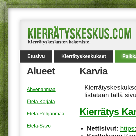
Etusivu
Kierrätyskeskukset
Paikk
Alueet
Karvia
Kierrätyskeskukset
Ahvenanmaa
listataan tällä sivu
Etelä-Karjala
Kierrätys Ka
Etelä-Pohjanmaa
Etelä-Savo
Nettisivut:
https:
Karttakuva:
Kier