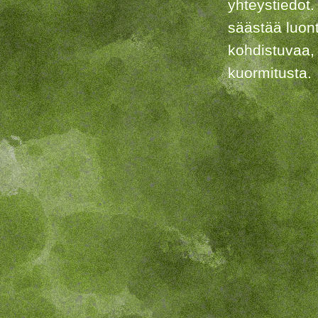
yhteystiedot.
säästää luon
kohdistuvaa,
kuormitusta.