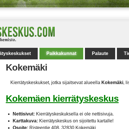
rätyskeskukset
Paikkakunnat
Palaute
Ti
Kokemäki
Kierrätyskeskukset, jotka sijaitsevat alueella
Kokemäki
, l
Kokemäen kierrätyskeskus
Nettisivut:
Kierrätyskeskuksella ei ole nettisivuja.
Karttakuva:
Kierrätyskeskus on sijoitettu kartalle!
Osoite:
Risteentie 408, 32830 Kokemäki