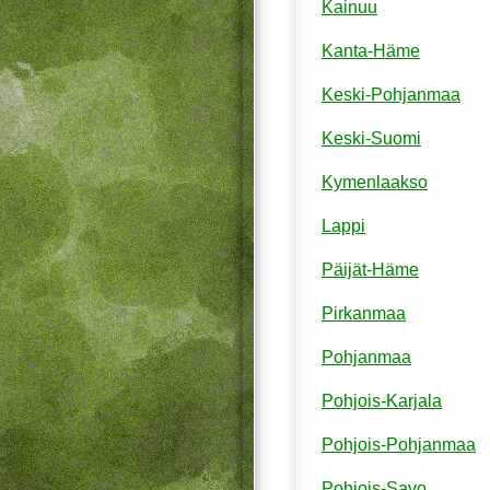
Kainuu
Kanta-Häme
Keski-Pohjanmaa
Keski-Suomi
Kymenlaakso
Lappi
Päijät-Häme
Pirkanmaa
Pohjanmaa
Pohjois-Karjala
Pohjois-Pohjanmaa
Pohjois-Savo