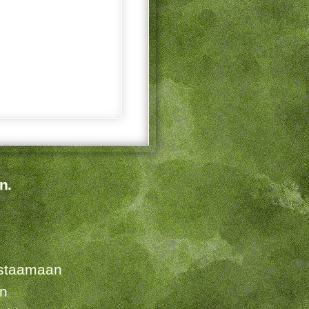
n.
listaamaan
en