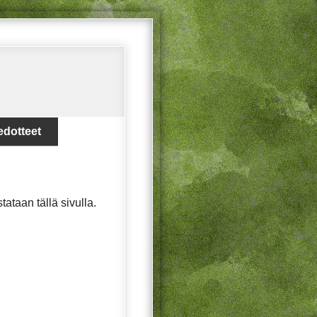
edotteet
istataan tällä sivulla.