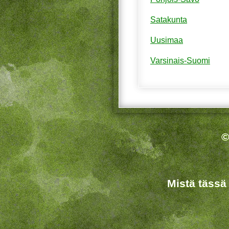
Satakunta
Uusimaa
Varsinais-Suomi
©
Mistä tässä