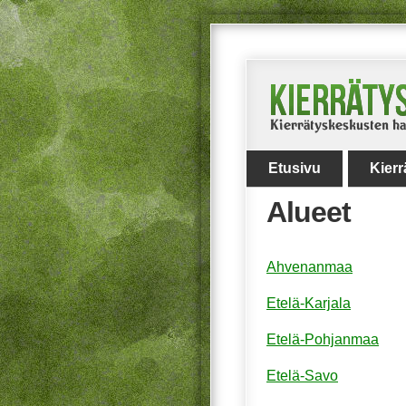
Etusivu
Kier
Alueet
Ahvenanmaa
Etelä-Karjala
Etelä-Pohjanmaa
Etelä-Savo