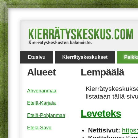
Etusivu
Kierrätyskeskukset
Paikk
Alueet
Lempäälä
Kierrätyskeskukset
Ahvenanmaa
listataan tällä sivu
Etelä-Karjala
Leveteks
Etelä-Pohjanmaa
Etelä-Savo
Nettisivut:
http
Karttakuva:
Kier