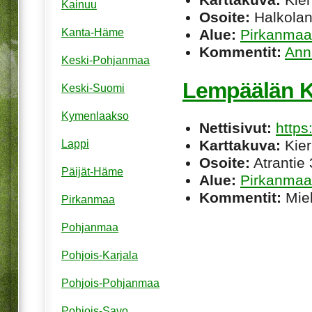
Kainuu
Osoite:
Halkolan
Alue:
Pirkanmaa
Kanta-Häme
Kommentit:
Ann
Keski-Pohjanmaa
Lempäälän K
Keski-Suomi
Kymenlaakso
Nettisivut:
http
Karttakuva:
Kier
Lappi
Osoite:
Atrantie
Päijät-Häme
Alue:
Pirkanmaa
Kommentit:
Miel
Pirkanmaa
Pohjanmaa
Pohjois-Karjala
Pohjois-Pohjanmaa
Pohjois-Savo