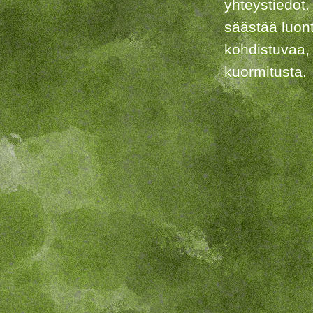
yhteystiedot.
säästää luon
kohdistuvaa,
kuormitusta.