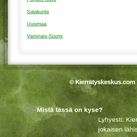
Satakunta
Uusimaa
Varsinais-Suomi
© Kierrätyskeskus.com 2
Mistä tässä on kyse?
Lyhyesti: Kie
jokaisen lähi