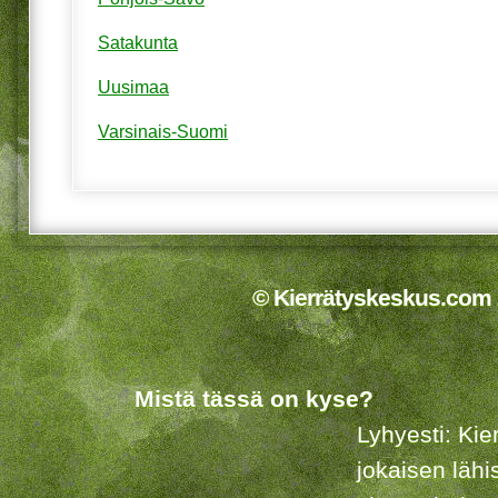
Satakunta
Uusimaa
Varsinais-Suomi
© Kierrätyskeskus.com 2
Mistä tässä on kyse?
Lyhyesti: Kie
jokaisen lähi