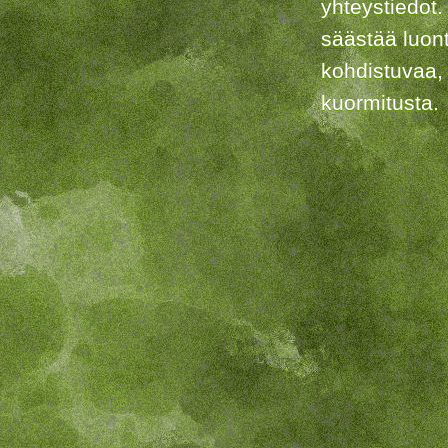
yhteystiedot.
säästää luon
kohdistuvaa,
kuormitusta.