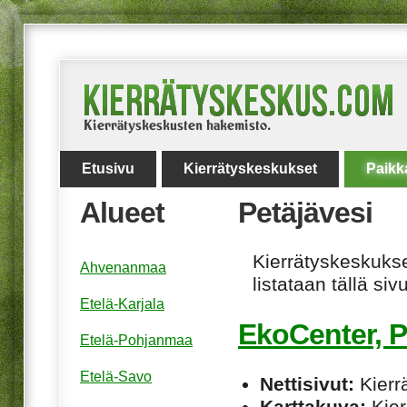
Etusivu
Kierrätyskeskukset
Paikk
Alueet
Petäjävesi
Kierrätyskeskukset
Ahvenanmaa
listataan tällä sivu
Etelä-Karjala
EkoCenter, P
Etelä-Pohjanmaa
Etelä-Savo
Nettisivut:
Kierrä
Karttakuva:
Kier