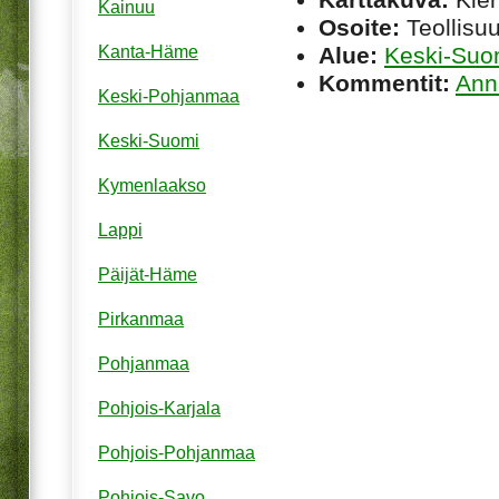
Kainuu
Osoite:
Teollisuu
Alue:
Keski-Suo
Kanta-Häme
Kommentit:
Ann
Keski-Pohjanmaa
Keski-Suomi
Kymenlaakso
Lappi
Päijät-Häme
Pirkanmaa
Pohjanmaa
Pohjois-Karjala
Pohjois-Pohjanmaa
Pohjois-Savo