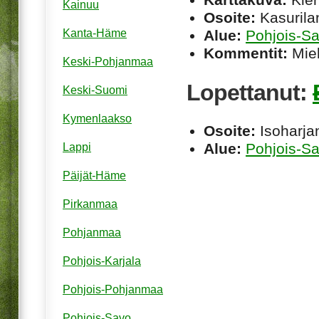
Kainuu
Osoite:
Kasurilan
Alue:
Pohjois-S
Kanta-Häme
Kommentit:
Miel
Keski-Pohjanmaa
Lopettanut:
Keski-Suomi
Kymenlaakso
Osoite:
Isoharjan
Alue:
Pohjois-S
Lappi
Päijät-Häme
Pirkanmaa
Pohjanmaa
Pohjois-Karjala
Pohjois-Pohjanmaa
Pohjois-Savo