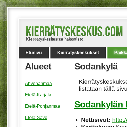
Etusivu
Kierrätyskeskukset
Paikk
Alueet
Sodankylä
Kierrätyskeskukset
Ahvenanmaa
listataan tällä sivu
Etelä-Karjala
Sodankylän 
Etelä-Pohjanmaa
Etelä-Savo
Nettisivut:
http:
Karttakuva:
Kier