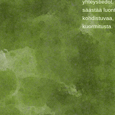
yhteystiedot.
säästää luon
kohdistuvaa,
kuormitusta.