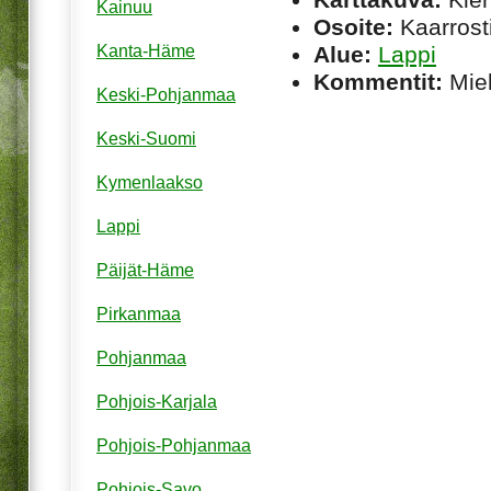
Kainuu
Osoite:
Kaarrost
Alue:
Lappi
Kanta-Häme
Kommentit:
Miel
Keski-Pohjanmaa
Keski-Suomi
Kymenlaakso
Lappi
Päijät-Häme
Pirkanmaa
Pohjanmaa
Pohjois-Karjala
Pohjois-Pohjanmaa
Pohjois-Savo