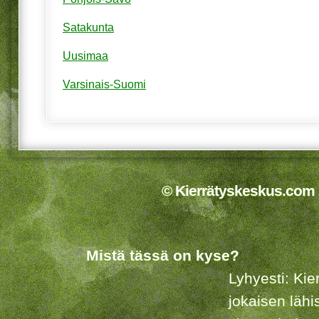
Satakunta
Uusimaa
Varsinais-Suomi
© Kierrätyskeskus.com 2
Mistä tässä on kyse?
Lyhyesti: Kie
jokaisen lähi