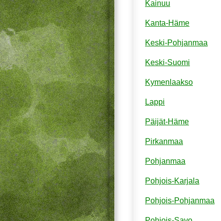
Kainuu
Kanta-Häme
Keski-Pohjanmaa
Keski-Suomi
Kymenlaakso
Lappi
Päijät-Häme
Pirkanmaa
Pohjanmaa
Pohjois-Karjala
Pohjois-Pohjanmaa
Pohjois-Savo