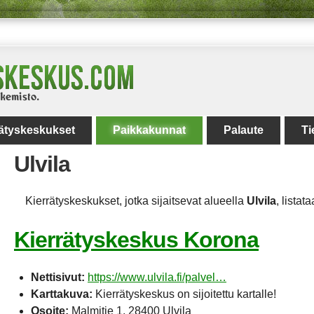
rätyskeskukset
Paikkakunnat
Palaute
Ti
Ulvila
Kierrätyskeskukset, jotka sijaitsevat alueella
Ulvila
, listata
Kierrätyskeskus Korona
Nettisivut:
https://www.ulvila.fi/palvel…
Karttakuva:
Kierrätyskeskus on sijoitettu kartalle!
Osoite:
Malmitie 1, 28400 Ulvila