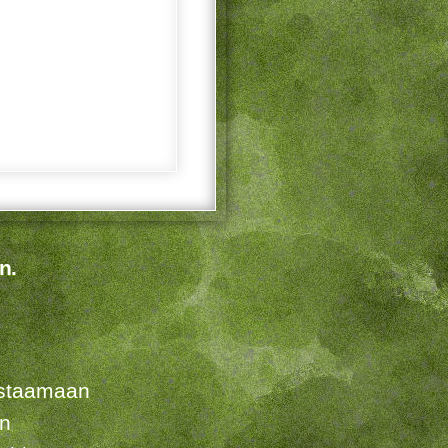
n.
listaamaan
en