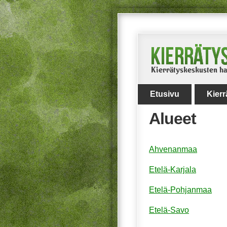
Etusivu
Kier
Alueet
Ahvenanmaa
Etelä-Karjala
Etelä-Pohjanmaa
Etelä-Savo