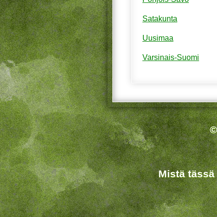
Satakunta
Uusimaa
Varsinais-Suomi
©
Mistä tässä