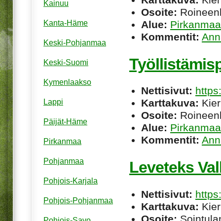
Kainuu
Osoite:
Roineenk
Alue:
Pirkanmaa
Kanta-Häme
Kommentit:
Ann
Keski-Pohjanmaa
Työllistämis
Keski-Suomi
Kymenlaakso
Nettisivut:
https
Karttakuva:
Kier
Lappi
Osoite:
Roineenk
Päijät-Häme
Alue:
Pirkanmaa
Kommentit:
Ann
Pirkanmaa
Pohjanmaa
Leveteks Va
Pohjois-Karjala
Nettisivut:
https
Pohjois-Pohjanmaa
Karttakuva:
Kier
Osoite:
Sointulan
Pohjois-Savo