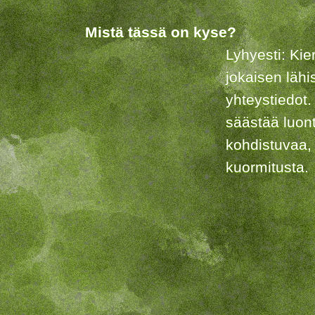
Mistä tässä on kyse?
Lyhyesti: Kie
jokaisen lähi
yhteystiedot.
säästää luon
kohdistuvaa,
kuormitusta.