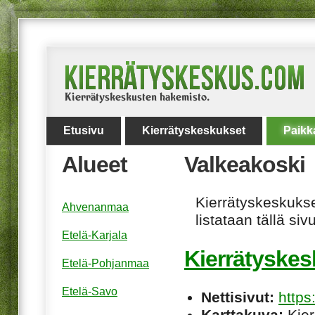
Etusivu
Kierrätyskeskukset
Paikk
Alueet
Valkeakoski
Kierrätyskeskukset
Ahvenanmaa
listataan tällä sivu
Etelä-Karjala
Kierrätyskes
Etelä-Pohjanmaa
Etelä-Savo
Nettisivut:
https
Karttakuva:
Kier