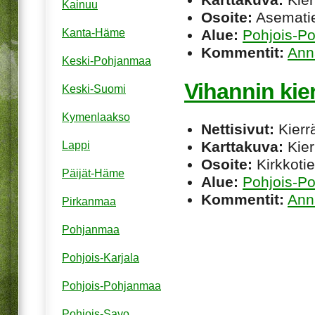
Kainuu
Osoite:
Asematie
Alue:
Pohjois-P
Kanta-Häme
Kommentit:
Ann
Keski-Pohjanmaa
Vihannin kie
Keski-Suomi
Kymenlaakso
Nettisivut:
Kierrä
Karttakuva:
Kier
Lappi
Osoite:
Kirkkotie
Päijät-Häme
Alue:
Pohjois-P
Kommentit:
Ann
Pirkanmaa
Pohjanmaa
Pohjois-Karjala
Pohjois-Pohjanmaa
Pohjois-Savo