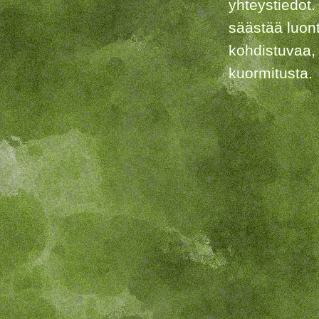
yhteystiedot.
säästää luon
kohdistuvaa,
kuormitusta.