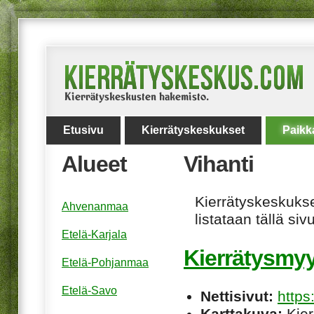
Etusivu
Kierrätyskeskukset
Paikk
Alueet
Vihanti
Kierrätyskeskukset
Ahvenanmaa
listataan tällä sivu
Etelä-Karjala
Kierrätysmy
Etelä-Pohjanmaa
Etelä-Savo
Nettisivut:
https
Karttakuva:
Kier