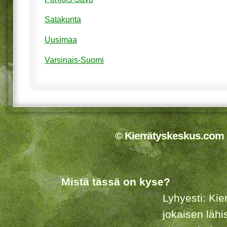
Satakunta
Uusimaa
Varsinais-Suomi
© Kierrätyskeskus.com 2
Mistä tässä on kyse?
Lyhyesti: Kie
jokaisen lähi