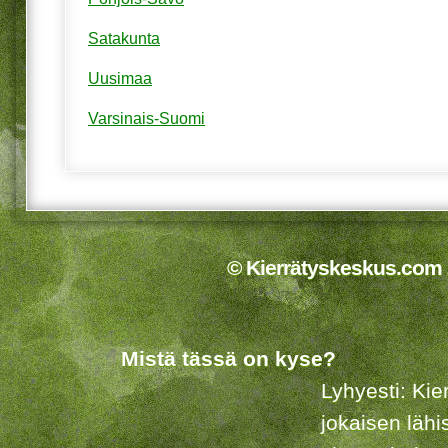
Satakunta
Uusimaa
Varsinais-Suomi
© Kierrätyskeskus.com 2
Mistä tässä on kyse?
Lyhyesti: Kie
jokaisen lähi