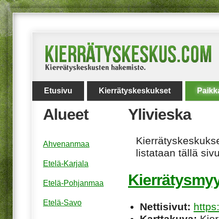
Etusivu
Kierrätyskeskukset
Paikk
Alueet
Ylivieska
Kierrätyskeskukset
Ahvenanmaa
listataan tällä sivu
Etelä-Karjala
Kierrätysmy
Etelä-Pohjanmaa
Etelä-Savo
Nettisivut:
https
Karttakuva:
Kier