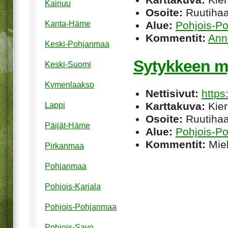
Kainuu
Osoite:
Ruutihaa
Alue:
Pohjois-P
Kanta-Häme
Kommentit:
Ann
Keski-Pohjanmaa
Sytykkeen m
Keski-Suomi
Kymenlaakso
Nettisivut:
https
Karttakuva:
Kier
Lappi
Osoite:
Ruutihaa
Päijät-Häme
Alue:
Pohjois-P
Kommentit:
Miel
Pirkanmaa
Pohjanmaa
Pohjois-Karjala
Pohjois-Pohjanmaa
Pohjois-Savo