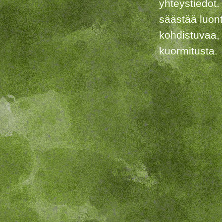
yhteystiedot.
säästää luon
kohdistuvaa,
kuormitusta.