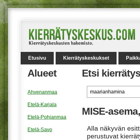
Etusivu
Kierrätyskeskukset
Paikk
Alueet
Etsi kierrät
Ahvenanmaa
Etelä-Karjala
MISE-asema,
Etelä-Pohjanmaa
Alla näkyvän esitt
Etelä-Savo
perustuvat kierrä