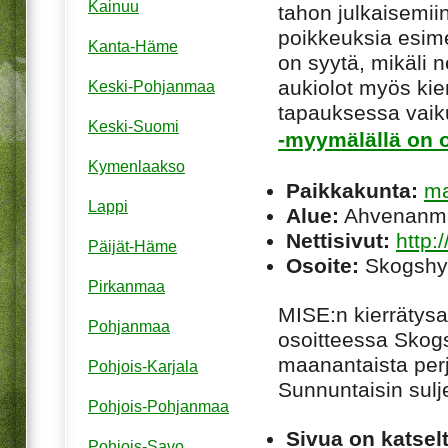
Kainuu
tahon julkaisemiin
poikkeuksia esim
Kanta-Häme
on syytä, mikäli ne
aukiolot myös kie
Keski-Pohjanmaa
tapauksessa vaiku
Keski-Suomi
-myymälällä on o
Kymenlaakso
Paikkakunta:
ma
Lappi
Alue:
Ahvenanm
Nettisivut:
http:
Päijät-Häme
Osoite:
Skogshy
Pirkanmaa
MISE
:n kierräty
Pohjanmaa
osoitteessa Skog
maanantaista perj
Pohjois-Karjala
Sunnuntaisin sulje
Pohjois-Pohjanmaa
Sivua on katsel
Pohjois-Savo