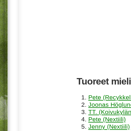
Tuoreet mieli
Pete (Recykkel
Joonas Höglund
TT. (Koivukylän
Pete (Nextiili)
Jenny (Nextiili)