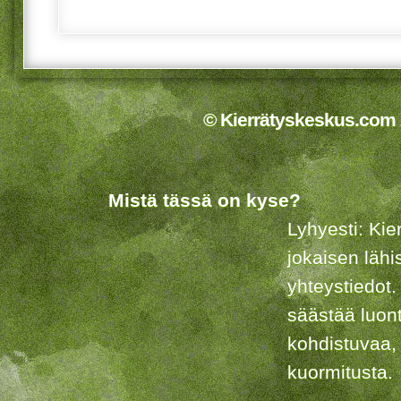
© Kierrätyskeskus.com 2
Mistä tässä on kyse?
Lyhyesti: Kie
jokaisen lähi
yhteystiedot.
säästää luon
kohdistuvaa,
kuormitusta.