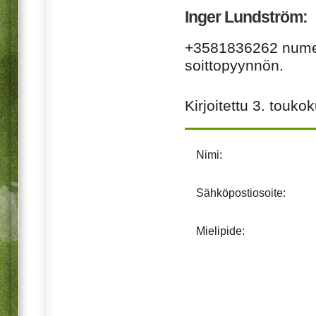
Inger Lundström:
+3581836262 numero
soittopyynnön.
Kirjoitettu
3. touko
Nimi:
Sähköpostiosoite:
Mielipide: