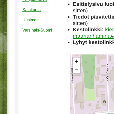
Esittelysivu luot
sitten)
Satakunta
Tiedot päivitetti
Uusimaa
sitten)
Kestolinkki:
kie
Varsinais-Suomi
maarianhamina#s
Lyhyt kestolinkk
+
−