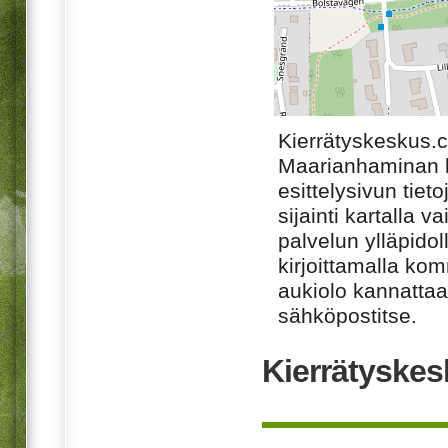
Kierrätyskeskus.
Maarianhaminan k
esittelysivun tiet
sijainti kartalla v
palvelun ylläpido
kirjoittamalla ko
aukiolo kannattaa 
sähköpostitse.
Kierrätyskes