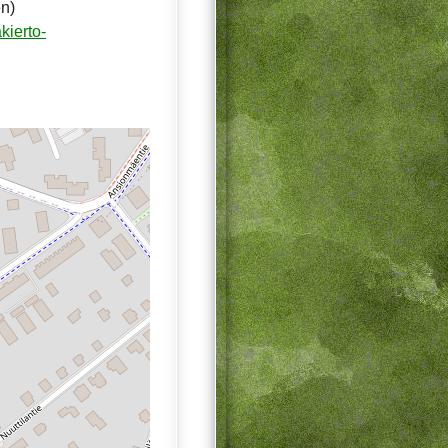
en)
ierto-