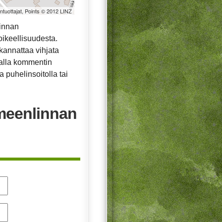
öntuottajat, Points © 2012 LINZ
innan
oikeellisuudesta.
ä kannattaa vihjata
malla kommentin
 puhelinsoitolla tai
meenlinnan