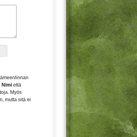
Hämeenlinnan
ä
Nimi
että
etoja. Myös
, mutta sitä ei