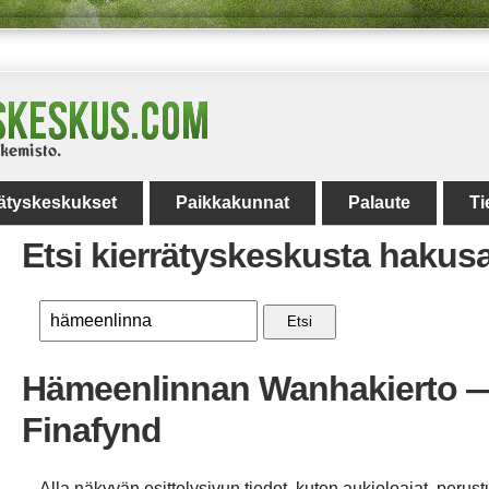
rätyskeskukset
Paikkakunnat
Palaute
Ti
Etsi kierrätyskeskusta hakus
Etsi
Hämeenlinnan Wanhakierto 
Finafynd
Alla näkyvän esittelysivun tiedot, kuten aukioloajat, perust