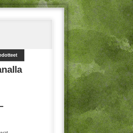
edotteet
analla
—
uvat