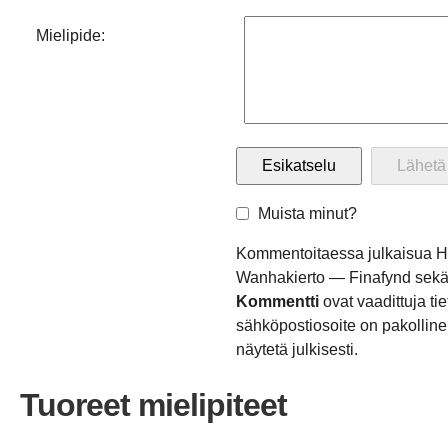
Mielipide:
Muista minut?
Kommentoitaessa julkaisua 
Wanhakierto — Finafynd sek
Kommentti
ovat vaadittuja ti
sähköpostiosoite on pakollinen
näytetä julkisesti.
Tuoreet mielipiteet