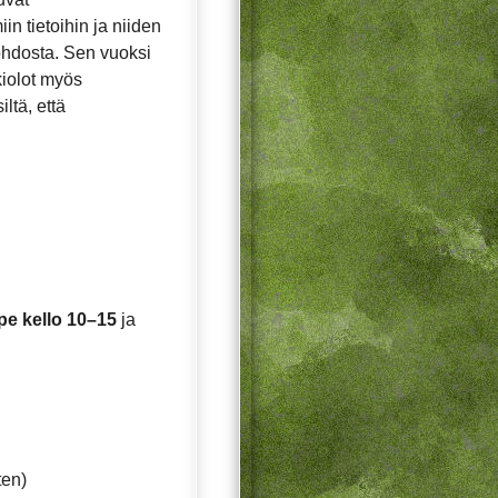
in tietoihin ja niiden
ohdosta. Sen vuoksi
ukiolot myös
ltä, että
e kello 10–15
ja
ten)