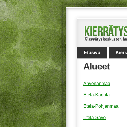
Etusivu
Kier
Alueet
Ahvenanmaa
Etelä-Karjala
Etelä-Pohjanmaa
Etelä-Savo