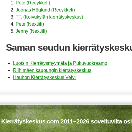
Pete (Recykkeli)
Joonas Höglund (Recykkeli)
TT. (Koivukylän kierrätyskeskus)
Pete (Nextiili)
Jenny (Nextiili)
Saman seudun kierrätyskesk
Luotsin Kierrätysmyymälä ja Pukuvuokraamo
Riihimäen kaupungin kierrätyskeskus
Hauhon Kierrätyskeskus Veivi
 Kierrätyskeskus.com 2011–2026 soveltuvilta osi