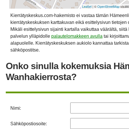
Leaflet
| ©
OpenStreetMap
sisäll
Kierrätyskeskus.com-hakemisto ei vastaa tämän Hämeenl
kierrätyskeskuksen karttakuvan eikä esittelysivun tietojen 
Mikäli esittelysivun sijainti kartalla vaikuttaa väärältä, siit
palvelun ylläpidolle
palautelomakkeen avulla
tai kirjoitta
alapuolelle. Kierrätyskeskuksen aukiolo kannattaa tarkistaa
sähköpostitse.
Onko sinulla kokemuksia Hä
Wanhakierrosta?
Nimi:
Sähköpostiosoite: