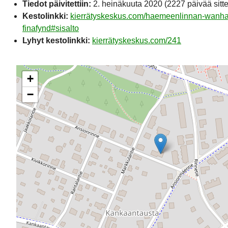
Tiedot päivitettiin:
2. heinäkuuta 2020
(2227 päivää sitt
Kestolinkki:
kierrätyskeskus.com/haemeenlinnan-wanhak
finafynd#sisalto
Lyhyt kestolinkki:
kierrätyskeskus.com/241
+
−