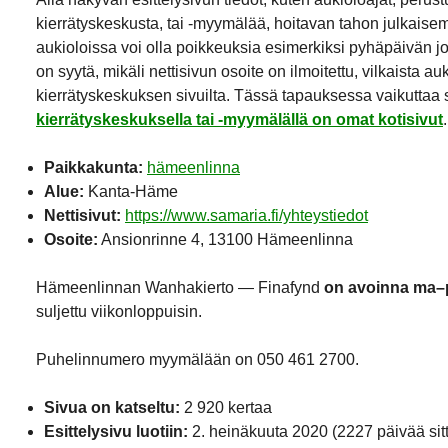
kierrätyskeskusta, tai -myymälää, hoitavan tahon julkaisemi
aukioloissa voi olla poikkeuksia esimerkiksi pyhäpäivän j
on syytä, mikäli nettisivun osoite on ilmoitettu, vilkaista a
kierrätyskeskuksen sivuilta. Tässä tapauksessa vaikuttaa si
kierrätyskeskuksella tai -myymälällä on omat kotisivut
.
Paikkakunta:
hämeenlinna
Alue:
Kanta-Häme
Nettisivut:
https://www.samaria.fi/yhteystiedot
Osoite:
Ansionrinne 4, 13100 Hämeenlinna
Hämeenlinnan Wanhakierto — Finafynd
on avoinna ma–p
suljettu viikonloppuisin.
Puhelinnumero myymälään on 050 461 2700.
Sivua on katseltu:
2 920 kertaa
Esittelysivu luotiin:
2. heinäkuuta 2020
(2227 päivää sit