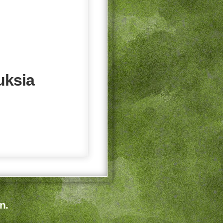
uksia
n.