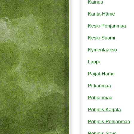
Kainuu
Kanta-Häme
Keski-Pohjanmaa
Keski-Suomi
Kymenlaakso
Lappi
Päijät-Häme
Pirkanmaa
Pohjanmaa
Pohjois-Karjala
Pohjois-Pohjanmaa
Pohjois-Savo