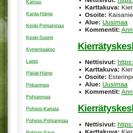
Kainuu
Karttakuva:
Kier
Osoite:
Kaisanie
Kanta-Häme
Alue:
Uusimaa
Keski-Pohjanmaa
Kommentit:
Ann
Keski-Suomi
Kierrätyskes
Kymenlaakso
Nettisivut:
https
Lappi
Karttakuva:
Kier
Päijät-Häme
Osoite:
Esterinpo
Alue:
Uusimaa
Pirkanmaa
Kommentit:
Ann
Pohjanmaa
Kierrätyskes
Pohjois-Karjala
Pohjois-Pohjanmaa
Nettisivut:
https
Karttakuva:
Kier
Pohjois-Savo