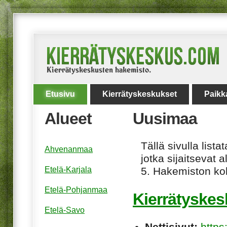
Etusivu
Kierrätyskeskukset
Paikk
Alueet
Uusimaa
Tällä sivulla lis
Ahvenanmaa
jotka sijaitsevat 
Etelä-Karjala
5. Hakemiston koh
Etelä-Pohjanmaa
Kierrätyskes
Etelä-Savo
Nettisivut:
https