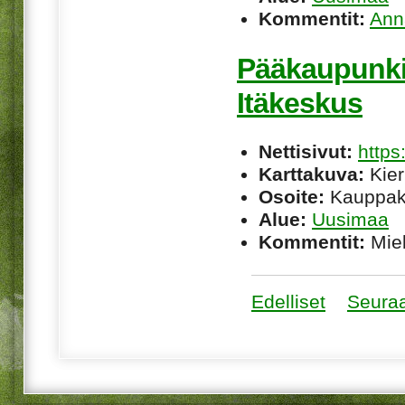
Kommentit:
Ann
Pääkaupunki
Itäkeskus
Nettisivut:
https
Karttakuva:
Kier
Osoite:
Kauppaka
Alue:
Uusimaa
Kommentit:
Miel
Edelliset
Seura