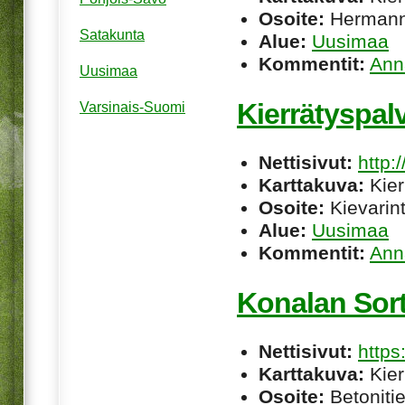
Osoite:
Hermanni
Satakunta
Alue:
Uusimaa
Kommentit:
Ann
Uusimaa
Kierrätyspalv
Varsinais-Suomi
Nettisivut:
http:/
Karttakuva:
Kier
Osoite:
Kievarint
Alue:
Uusimaa
Kommentit:
Ann
Konalan Sor​
Nettisivut:
https
Karttakuva:
Kier
Osoite:
Betonitie