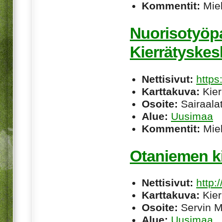
Kommentit:
Miel
Nuorisotyöp
Kierrätyske
Nettisivut:
http
Karttakuva:
Kier
Osoite:
Sairaalat
Alue:
Uusimaa
Kommentit:
Miel
Otaniemen k
Nettisivut:
http:
Karttakuva:
Kier
Osoite:
Servin M
Alue:
Uusimaa