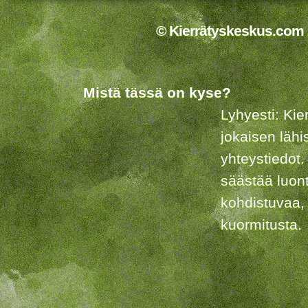
© Kierrätyskeskus.com 2
Mistä tässä on kyse?
Lyhyesti: Kie
jokaisen lähi
yhteystiedot.
säästää luon
kohdistuvaa,
kuormitusta.