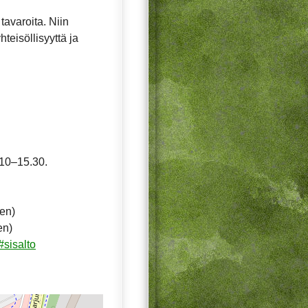
 tavaroita. Niin
hteisöllisyyttä ja
 10–15.30.
ten)
en)
#sisalto