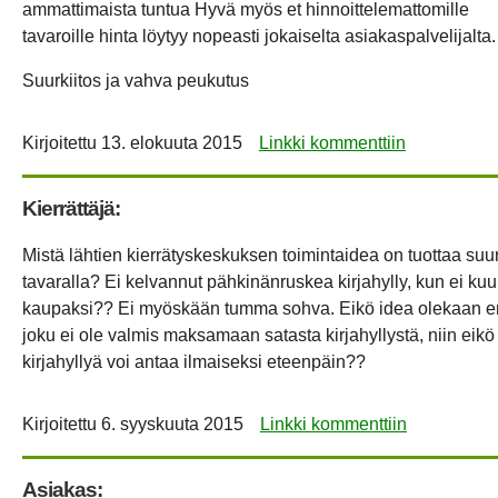
ammattimaista tuntua Hyvä myös et hinnoittelemattomille
tavaroille hinta löytyy nopeasti jokaiselta asiakaspalvelijalta.
Suurkiitos ja vahva peukutus
Kirjoitettu
13. elokuuta 2015
Linkki kommenttiin
Kierrättäjä:
Mistä lähtien kierrätyskeskuksen toimintaidea on tuottaa suurt
tavaralla? Ei kelvannut pähkinänruskea kirjahylly, kun ei 
kaupaksi?? Ei myöskään tumma sohva. Eikö idea olekaan en
joku ei ole valmis maksamaan satasta kirjahyllystä, niin eikö
kirjahyllyä voi antaa ilmaiseksi eteenpäin??
Kirjoitettu
6. syyskuuta 2015
Linkki kommenttiin
Asiakas: