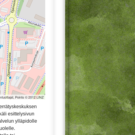
öntuottajat, Points © 2012 LINZ
ierrätyskeskuksen
äli esittelysivun
alvelun ylläpidolle
uolelle.