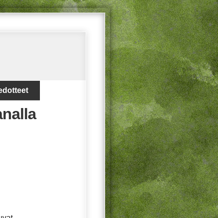
edotteet
analla
uvat