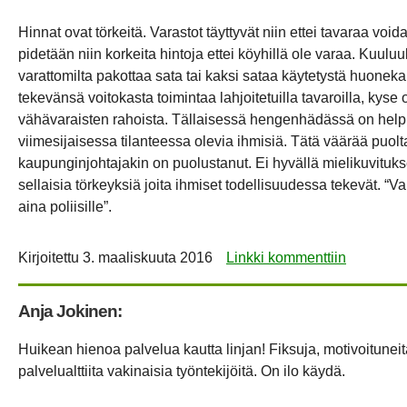
Hinnat ovat törkeitä. Varastot täyttyvät niin ettei tavaraa void
pidetään niin korkeita hintoja ettei köyhillä ole varaa. Kuuluu
varattomilta pakottaa sata tai kaksi sataa käytetystä huonek
tekevänsä voitokasta toimintaa lahjoitetuilla tavaroilla, kyse
vähävaraisten rahoista. Tällaisessä hengenhädässä on help
viimesijaisessa tilanteessa olevia ihmisiä. Tätä väärää puol
kaupunginjohtajakin on puolustanut. Ei hyvällä mielikuvituk
sellaisia törkeyksiä joita ihmiset todellisuudessa tekevät. “V
aina poliisille”.
Kirjoitettu
3. maaliskuuta 2016
Linkki kommenttiin
Anja Jokinen:
Huikean hienoa palvelua kautta linjan! Fiksuja, motivoituneit
palvelualttiita vakinaisia työntekijöitä. On ilo käydä.