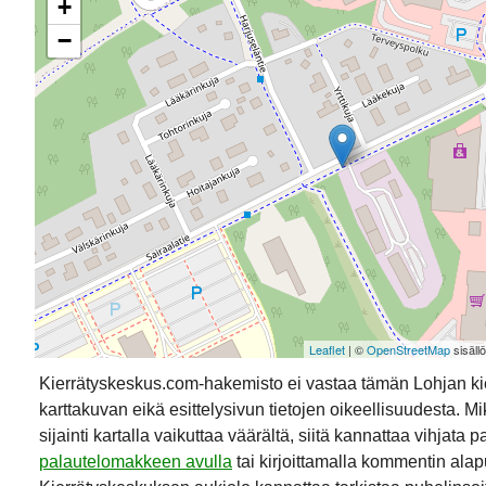
+
−
Leaflet
| ©
OpenStreetMap
sisäll
Kierrätyskeskus.com-hakemisto ei vastaa tämän Lohjan k
karttakuvan eikä esittelysivun tietojen oikeellisuudesta. Mik
sijainti kartalla vaikuttaa väärältä, siitä kannattaa vihjata p
palautelomakkeen avulla
tai kirjoittamalla kommentin alap