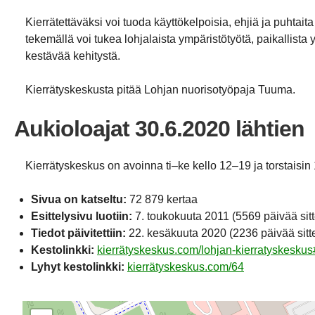
Kierrätettäväksi voi tuoda käyttökelpoisia, ehjiä ja puhtaita
tekemällä voi tukea lohjalaista ympäristötyötä, paikallista y
kestävää kehitystä.
Kierrätyskeskusta pitää Lohjan nuorisotyöpaja Tuuma.
Aukioloajat 30.6.2020 lähtien
Kierrätyskeskus on avoinna ti–ke kello 12–19 ja torstaisin
Sivua on katseltu:
72 879 kertaa
Esittelysivu luotiin:
7. toukokuuta 2011
(5569 päivää sit
Tiedot päivitettiin:
22. kesäkuuta 2020
(2236 päivää sitt
Kestolinkki:
kierrätyskeskus.com/lohjan-kierratyskeskus
Lyhyt kestolinkki:
kierrätyskeskus.com/64