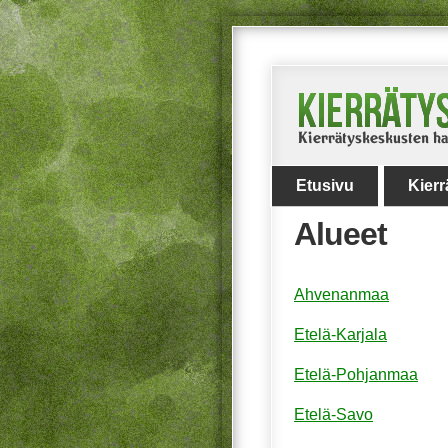
Etusivu
Kier
Alueet
Ahvenanmaa
Etelä-Karjala
Etelä-Pohjanmaa
Etelä-Savo