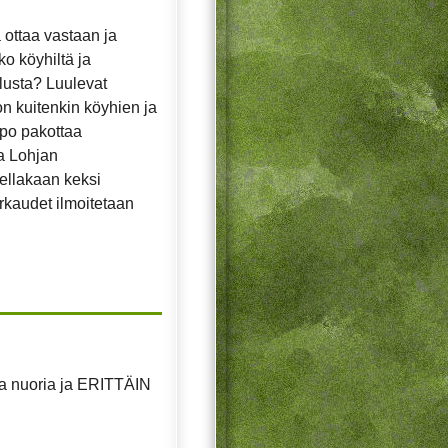
a ottaa vastaan ja
ko köyhiltä ja
alusta? Luulevat
 on kuitenkin köyhien ja
po pakottaa
ta Lohjan
sellakaan keksi
arkaudet ilmoitetaan
a nuoria ja
ERITTÄIN