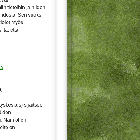
in tietoihin ja niiden
ohdosta. Sen vuoksi
ukiolot myös
ltä, että
ja
.
yskeskus) sijaitsee
öiden
. Näin ollen
oite on