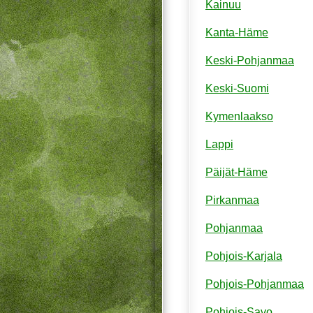
Kainuu
Kanta-Häme
Keski-Pohjanmaa
Keski-Suomi
Kymenlaakso
Lappi
Päijät-Häme
Pirkanmaa
Pohjanmaa
Pohjois-Karjala
Pohjois-Pohjanmaa
Pohjois-Savo