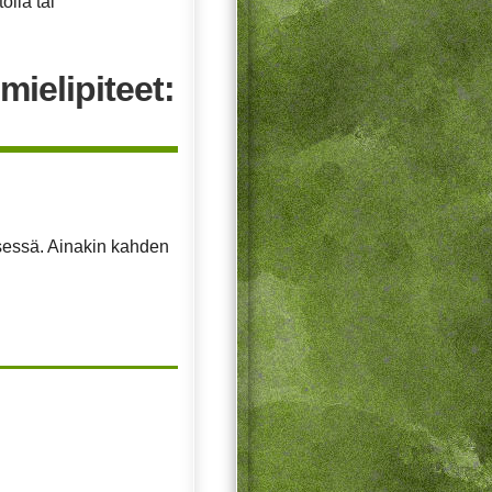
olla tai
mielipiteet:
ksessä. Ainakin kahden