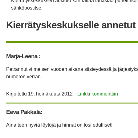
Kierrätyskeskuksen aukiolo kannattaa tarkistaa puhelinsoit
sähköpostitse.
Kierrätyskeskukselle annetut 
Marja-Leena :
Petrannut viimeisen vuoden aikana siisteydessä ja järjesty
numeron verran.
Kirjoitettu
19. heinäkuuta 2012
Linkki kommenttiin
Eeva Pakkala:
Aina teen hyviä löytöjä ja hinnat on tosi edulliset!