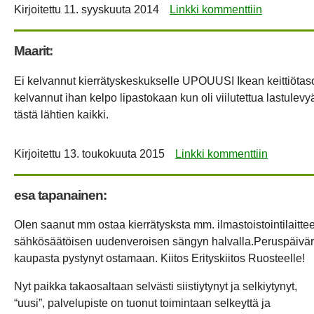
Kirjoitettu
11. syyskuuta 2014
Linkki kommenttiin
Maarit:
Ei kelvannut kierrätyskeskukselle
UPOUUSI
Ikean keittiötas
kelvannut ihan kelpo lipastokaan kun oli viilutettua lastulevy
tästä lähtien kaikki.
Kirjoitettu
13. toukokuuta 2015
Linkki kommenttiin
esa tapanainen:
Olen saanut mm ostaa kierrätysksta mm. ilmastoistointilaittee
sähkösäätöisen uudenveroisen sängyn halvalla.Peruspäivära
kaupasta pystynyt ostamaan. Kiitos Erityskiitos Ruosteelle!
Nyt paikka takaosaltaan selvästi siistiytynyt ja selkiytynyt,
“uusi”, palvelupiste on tuonut toimintaan selkeyttä ja