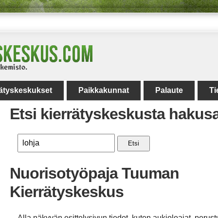
rätyskeskukset
Paikkakunnat
Palaute
Ti
Etsi kierrätyskeskusta hakus
Etsi
Nuorisotyöpaja Tuuman
Kierrätyskeskus
Alla näkyvän esittelysivun tiedot, kuten aukioloajat, perust