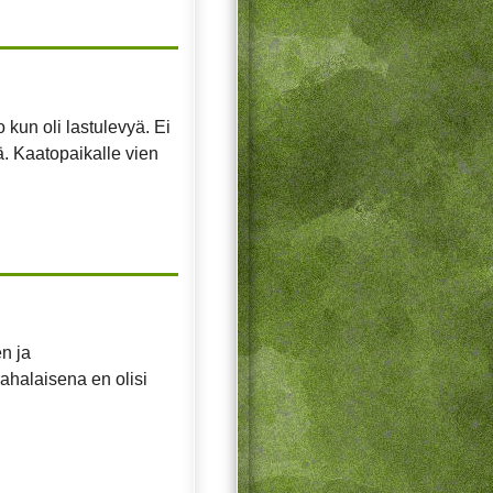
o kun oli lastulevyä. Ei
ä. Kaatopaikalle vien
n ja
halaisena en olisi