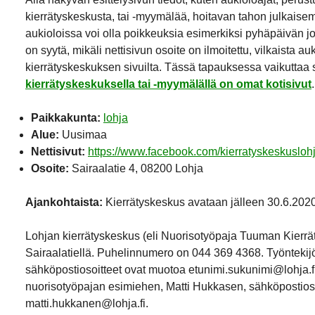
kierrätyskeskusta, tai -myymälää, hoitavan tahon julkaisemi
aukioloissa voi olla poikkeuksia esimerkiksi pyhäpäivän j
on syytä, mikäli nettisivun osoite on ilmoitettu, vilkaista a
kierrätyskeskuksen sivuilta. Tässä tapauksessa vaikuttaa si
kierrätyskeskuksella tai -myymälällä on omat kotisivut
.
Paikkakunta:
lohja
Alue:
Uusimaa
Nettisivut:
https://www.facebook.com/kierratyskeskusloh
Osoite:
Sairaalatie 4, 08200 Lohja
Ajankohtaista:
Kierrätyskeskus avataan jälleen 30.6.2020
Lohjan kierrätyskeskus (eli Nuorisotyöpaja Tuuman Kierrät
Sairaalatiellä. Puhelinnumero on 044 369 4368. Työntekij
sähköpostiosoitteet ovat muotoa etunimi.sukunimi@lohja.fi
nuorisotyöpajan esimiehen, Matti Hukkasen, sähköpostios
matti.hukkanen@lohja.fi.