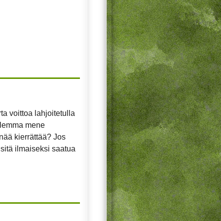
a voittoa lahjoitetulla
kuulemma mene
ää kierrättää? Jos
 sitä ilmaiseksi saatua