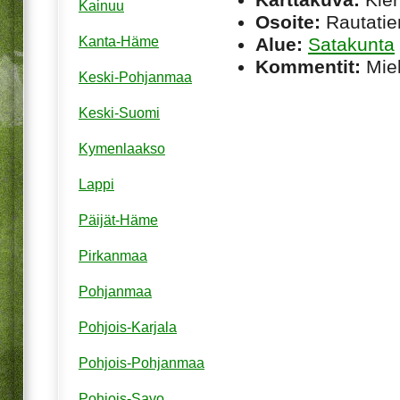
Kainuu
Osoite:
Rautatie
Alue:
Satakunta
Kanta-Häme
Kommentit:
Miel
Keski-Pohjanmaa
Keski-Suomi
Kymenlaakso
Lappi
Päijät-Häme
Pirkanmaa
Pohjanmaa
Pohjois-Karjala
Pohjois-Pohjanmaa
Pohjois-Savo