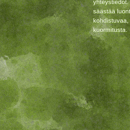
yhteystiedot.
säästää luon
kohdistuvaa,
kuormitusta.