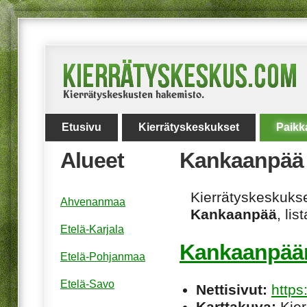
Etusivu
Kierrätyskeskukset
Paikk
Alueet
Kankaanpää
Kierrätyskeskukset
Ahvenanmaa
Kankaanpää
, lis
Etelä-Karjala
Kankaanpään
Etelä-Pohjanmaa
Etelä-Savo
Nettisivut:
https
Karttakuva:
Kier