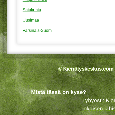
Satakunta
Uusimaa
Varsinais-Suomi
© Kierrätyskeskus.com 2
Mistä tässä on kyse?
Lyhyesti: Kie
jokaisen lähi