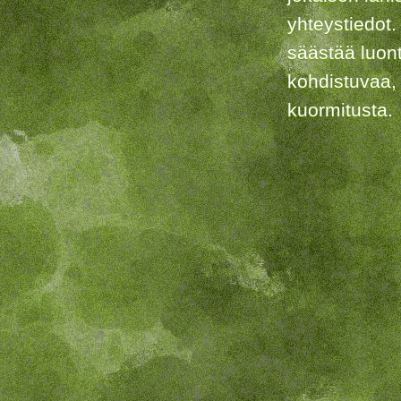
yhteystiedot.
säästää luon
kohdistuvaa,
kuormitusta.