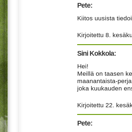
Pete:
Kiitos uusista tiedo
Kirjoitettu
8. kesäk
Sini Kokkola:
Hei!
Meillä on taasen k
maanantaista-perja
joka kuukauden ens
Kirjoitettu
22. kesä
Pete: