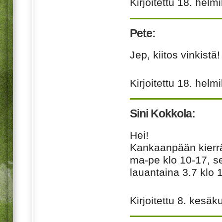
Kirjoitettu
18. helm
Pete:
Jep, kiitos vinkistä!
Kirjoitettu
18. helm
Sini Kokkola:
Hei!
Kankaanpään kierrä
ma-pe klo 10-17, se
lauantaina 3.7 klo 
Kirjoitettu
8. kesäk