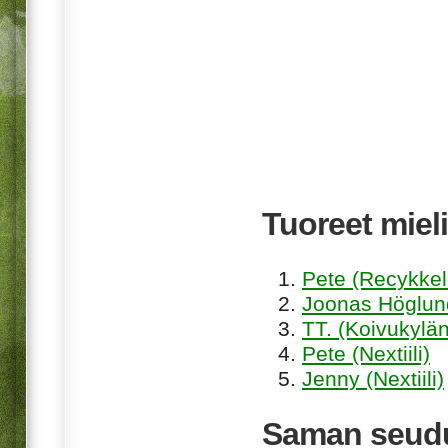
Tuoreet mieli
Pete (Recykkel
Joonas Höglund
TT. (Koivukylän
Pete (Nextiili)
Jenny (Nextiili)
Saman seudu