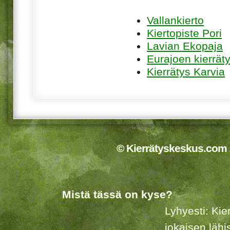
Vallankierto
Kiertopiste Pori
Lavian Ekopaja
Eurajoen kierrät
Kierrätys Karvia
© Kierrätyskeskus.com 2
Mistä tässä on kyse?
Lyhyesti: Kie
jokaisen lähi