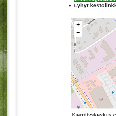
Lyhyt kestolinkk
+
−
Kierrätyskeskus.