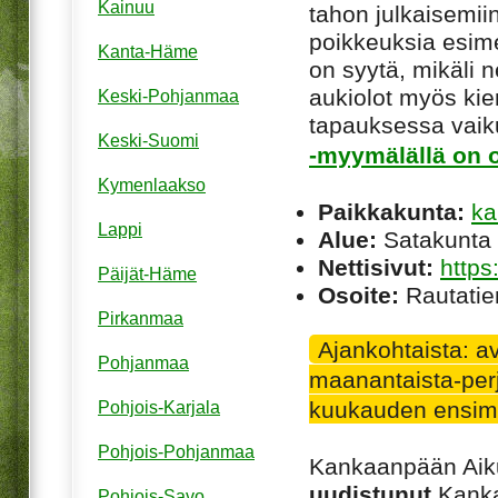
Kainuu
tahon julkaisemiin
poikkeuksia esim
Kanta-Häme
on syytä, mikäli ne
aukiolot myös kie
Keski-Pohjanmaa
tapauksessa vaiku
Keski-Suomi
-myymälällä on o
Kymenlaakso
Paikkakunta:
ka
Lappi
Alue:
Satakunta
Nettisivut:
https
Päijät-Häme
Osoite:
Rautatie
Pirkanmaa
Ajankohtaista: a
Pohjanmaa
maanantaista-perj
kuukauden ensimm
Pohjois-Karjala
Pohjois-Pohjanmaa
Kankaanpään Aiku
uudistunut
Kanka
Pohjois-Savo