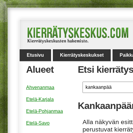
Etusivu
Kierrätyskeskukset
Paikk
Alueet
Etsi kierrät
Ahvenanmaa
Etelä-Karjala
Kankaanpään
Etelä-Pohjanmaa
Alla näkyvän esitt
Etelä-Savo
perustuvat kierrä