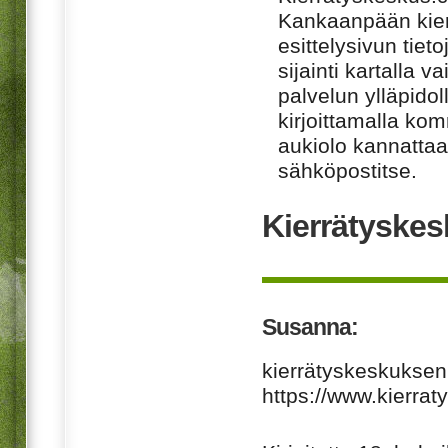
Kankaanpään kier
esittelysivun tiet
sijainti kartalla v
palvelun ylläpido
kirjoittamalla ko
aukiolo kannattaa 
sähköpostitse.
Kierrätyskes
Susanna:
kierrätyskeskuksen 
https://www.kierrat