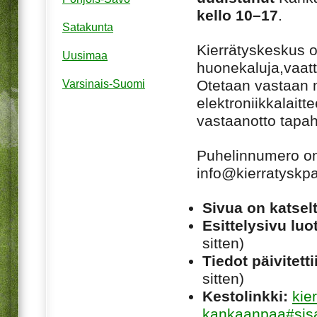
kello 10–17
.
Satakunta
Kierrätyskeskus o
Uusimaa
huonekaluja,vaatte
Otetaan vastaan m
Varsinais-Suomi
elektroniikkalaitte
vastaanotto tapah
Puhelinnumero on
info@kierratyskpa
Sivua on katsel
Esittelysivu luot
sitten)
Tiedot päivitetti
sitten)
Kestolinkki:
kie
kankaanpaa#sisa