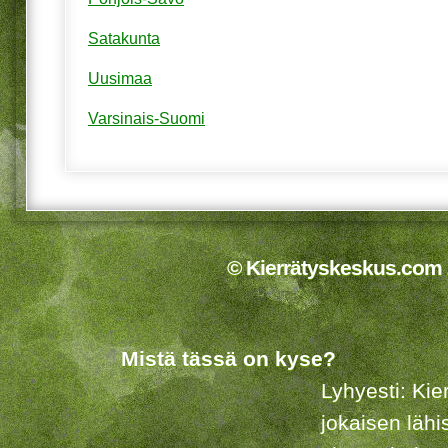
Satakunta
Uusimaa
Varsinais-Suomi
© Kierrätyskeskus.com 2
Mistä tässä on kyse?
Lyhyesti: Kie
jokaisen lähi