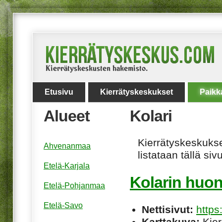
Etusivu
Kierrätyskeskukset
Paikk
Alueet
Kolari
Kierrätyskeskukset
Ahvenanmaa
listataan tällä sivu
Etelä-Karjala
Kolarin huon
Etelä-Pohjanmaa
Etelä-Savo
Nettisivut:
http
Karttakuva:
Kier