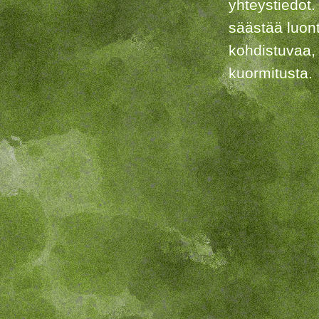
yhteystiedot.
säästää luon
kohdistuvaa,
kuormitusta.