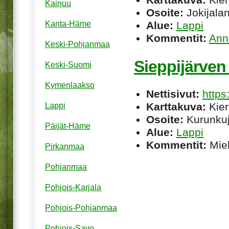
Kainuu
Osoite:
Jokijalan
Alue:
Lappi
Kanta-Häme
Kommentit:
Ann
Keski-Pohjanmaa
Sieppijärven 
Keski-Suomi
Kymenlaakso
Nettisivut:
http
Karttakuva:
Kier
Lappi
Osoite:
Kurunkuj
Päijät-Häme
Alue:
Lappi
Kommentit:
Miel
Pirkanmaa
Pohjanmaa
Pohjois-Karjala
Pohjois-Pohjanmaa
Pohjois-Savo