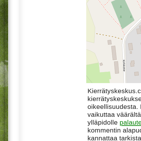
Kierrätyskeskus.
kierrätyskeskukse
oikeellisuudesta. M
vaikuttaa väärältä
ylläpidolle
palaut
kommentin alapuo
kannattaa tarkista