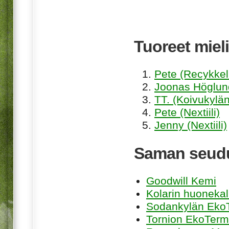
Tuoreet mieli
Pete (Recykkel
Joonas Höglund
TT. (Koivukylän
Pete (Nextiili)
Jenny (Nextiili)
Saman seudu
Goodwill Kemi
Kolarin huonekal
Sodankylän Eko
Tornion EkoTermi