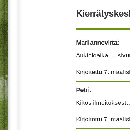
Kierrätyskes
Mari annevirta:
Aukioloaika…. sivun
Kirjoitettu
7. maali
Petri:
Kiitos ilmoitukses
Kirjoitettu
7. maali