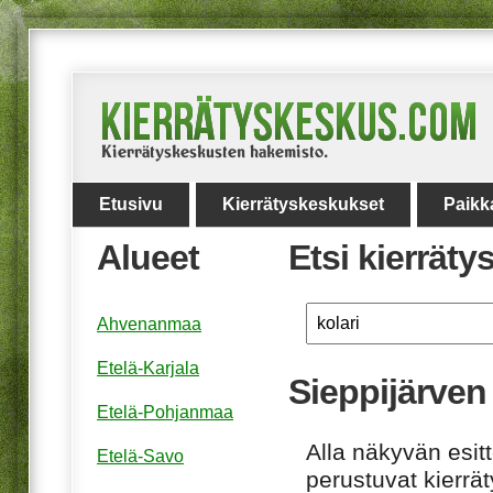
Etusivu
Kierrätyskeskukset
Paikk
Alueet
Etsi kierrät
Ahvenanmaa
Etelä-Karjala
Sieppijärven 
Etelä-Pohjanmaa
Alla näkyvän esitt
Etelä-Savo
perustuvat kierrä