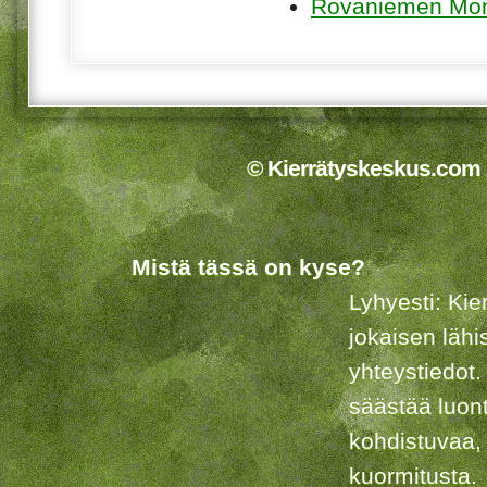
Rovaniemen Moni
© Kierrätyskeskus.com 2
Mistä tässä on kyse?
Lyhyesti: Kie
jokaisen lähi
yhteystiedot.
säästää luon
kohdistuvaa,
kuormitusta.