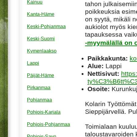
Kainuu
tahon julkaisemiin
poikkeuksia esim
Kanta-Häme
on syytä, mikäli ne
aukiolot myös kie
Keski-Pohjanmaa
tapauksessa vaiku
Keski-Suomi
-myymälällä on o
Kymenlaakso
Paikkakunta:
ko
Lappi
Alue:
Lappi
Nettisivut:
https
Päijät-Häme
ty%C3%B6tt%
Pirkanmaa
Osoite:
Kurunkuj
Pohjanmaa
Kolarin Työttömät 
Sieppijärvellä. 
Pohjois-Karjala
Pohjois-Pohjanmaa
Toimialaan kuuluu 
taloustavaroiden k
Pohjois-Savo