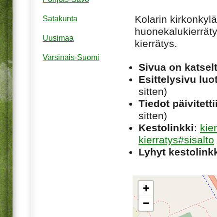
Kolarin kirkonkylä
Satakunta
huonekalukierräty
Uusimaa
kierrätys.
Varsinais-Suomi
Sivua on katsel
Esittelysivu luot
sitten)
Tiedot päivitetti
sitten)
Kestolinkki:
kie
kierratys#sisalto
Lyhyt kestolinkk
+
−