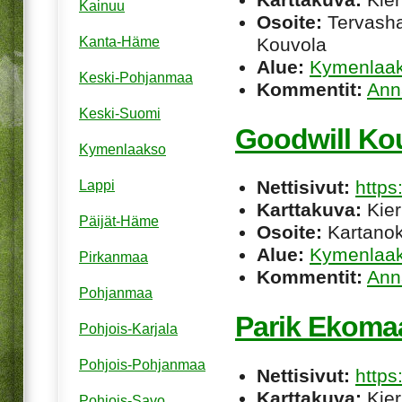
Kainuu
Osoite:
Tervasha
Kouvola
Kanta-Häme
Alue:
Kymenlaa
Keski-Pohjanmaa
Kommentit:
Ann
Keski-Suomi
Goodwill Ko
Kymenlaakso
Nettisivut:
https
Lappi
Karttakuva:
Kier
Päijät-Häme
Osoite:
Kartanok
Alue:
Kymenlaa
Pirkanmaa
Kommentit:
Ann
Pohjanmaa
Parik Ekoma
Pohjois-Karjala
Pohjois-Pohjanmaa
Nettisivut:
https
Karttakuva:
Kier
Pohjois-Savo