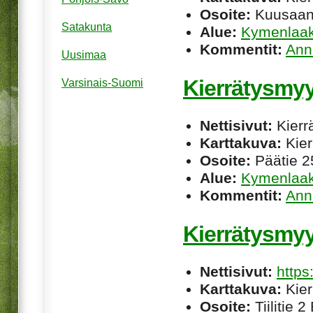
Osoite:
Kuusaant
Satakunta
Alue:
Kymenlaa
Kommentit:
Ann
Uusimaa
Kierrätysmyy
Varsinais-Suomi
Nettisivut:
Kierrä
Karttakuva:
Kier
Osoite:
Päätie 2
Alue:
Kymenlaa
Kommentit:
Ann
Kierrätysmyy
Nettisivut:
https
Karttakuva:
Kier
Osoite:
Tiilitie 