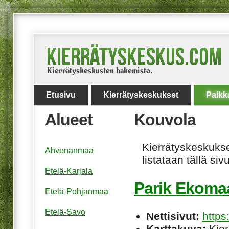
Etusivu
Kierrätyskeskukset
Paikk
Alueet
Kouvola
Kierrätyskeskukset
Ahvenanmaa
listataan tällä sivu
Etelä-Karjala
Parik Ekoma
Etelä-Pohjanmaa
Etelä-Savo
Nettisivut:
https
Karttakuva:
Kier