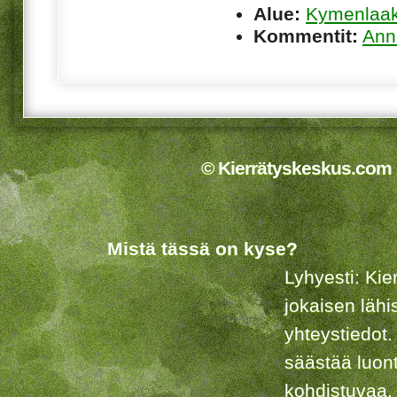
Alue:
Kymenlaa
Kommentit:
Ann
© Kierrätyskeskus.com 2
Mistä tässä on kyse?
Lyhyesti: Kie
jokaisen lähi
yhteystiedot.
säästää luon
kohdistuvaa,