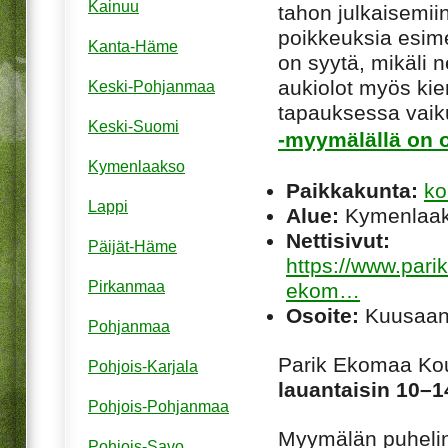
Kainuu
tahon julkaisemiin
poikkeuksia esim
Kanta-Häme
on syytä, mikäli ne
aukiolot myös kie
Keski-Pohjanmaa
tapauksessa vaiku
Keski-Suomi
-myymälällä on o
Kymenlaakso
Paikkakunta:
ko
Lappi
Alue:
Kymenlaa
Nettisivut:
Päijät-Häme
https://www.pari
Pirkanmaa
ekom…
Osoite:
Kuusaant
Pohjanmaa
Parik Ekomaa Ko
Pohjois-Karjala
lauantaisin 10–1
Pohjois-Pohjanmaa
Myymälän puheli
Pohjois-Savo