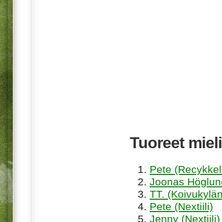
Tuoreet mieli
Pete (Recykkel
Joonas Höglund
TT. (Koivukylän
Pete (Nextiili)
Jenny (Nextiili)