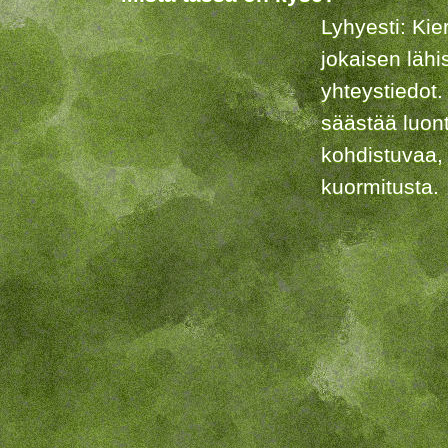
Lyhyesti: Kie
jokaisen lähi
yhteystiedot.
säästää luon
kohdistuvaa,
kuormitusta.