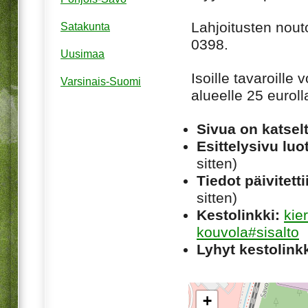
Lahjoitusten nou
Satakunta
0398.
Uusimaa
Isoille tavaroille 
Varsinais-Suomi
alueelle 25 euroll
Sivua on katsel
Esittelysivu luot
sitten)
Tiedot päivitetti
sitten)
Kestolinkki:
kie
kouvola#sisalto
Lyhyt kestolinkk
+