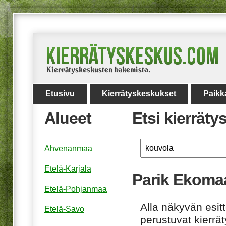
Etusivu
Kierrätyskeskukset
Paikk
Alueet
Etsi kierrät
Ahvenanmaa
Etelä-Karjala
Parik Ekoma
Etelä-Pohjanmaa
Alla näkyvän esitt
Etelä-Savo
perustuvat kierrä