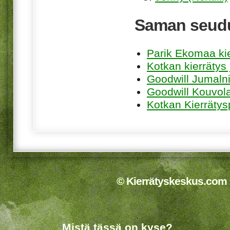
Saman seudu
Parik Ekomaa ki
Kotkan kierrätys
Goodwill Jumaln
Goodwill Kouvol
Kotkan Kierrätys
© Kierrätyskeskus.com 2
Mistä tässä on kyse?