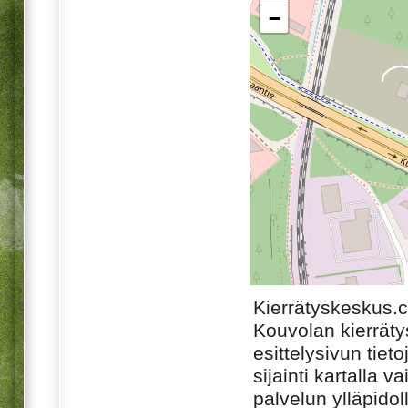
−
Kierrätyskeskus.
Kouvolan kierrät
esittelysivun tiet
sijainti kartalla v
palvelun ylläpido