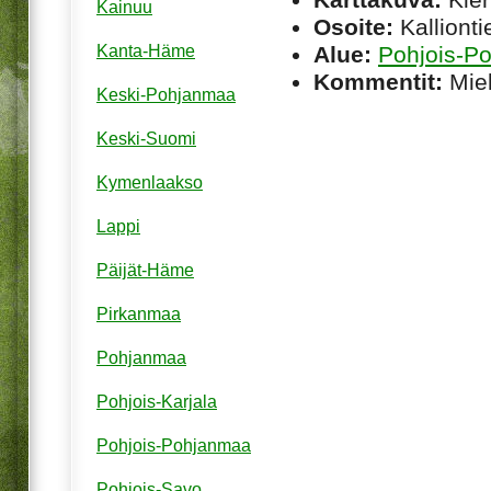
Kainuu
Osoite:
Kallionti
Alue:
Pohjois-P
Kanta-Häme
Kommentit:
Miel
Keski-Pohjanmaa
Keski-Suomi
Kymenlaakso
Lappi
Päijät-Häme
Pirkanmaa
Pohjanmaa
Pohjois-Karjala
Pohjois-Pohjanmaa
Pohjois-Savo