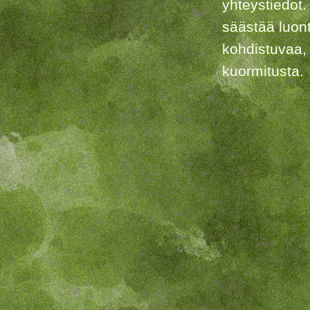
yhteystiedot.
säästää luon
kohdistuvaa,
kuormitusta.