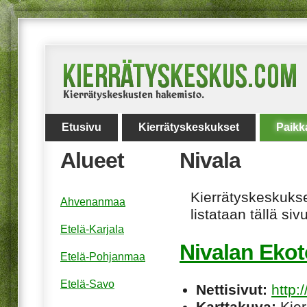
Etusivu
Kierrätyskeskukset
Paikk
Alueet
Nivala
Kierrätyskeskukset
Ahvenanmaa
listataan tällä sivu
Etelä-Karjala
Nivalan Ekot
Etelä-Pohjanmaa
Etelä-Savo
Nettisivut:
http:
Karttakuva:
Kier