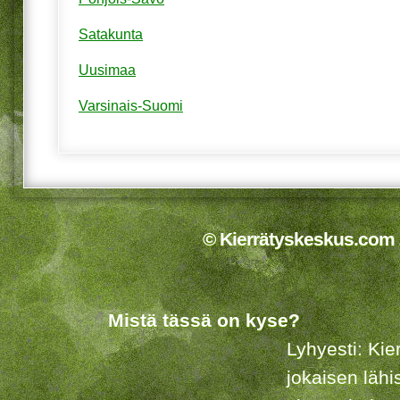
Satakunta
Uusimaa
Varsinais-Suomi
© Kierrätyskeskus.com 2
Mistä tässä on kyse?
Lyhyesti: Kie
jokaisen lähi