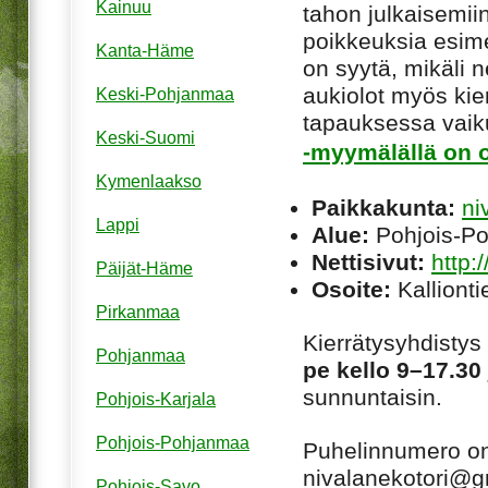
Kainuu
tahon julkaisemiin
poikkeuksia esim
Kanta-Häme
on syytä, mikäli ne
aukiolot myös kie
Keski-Pohjanmaa
tapauksessa vaiku
Keski-Suomi
-myymälällä on o
Kymenlaakso
Paikkakunta:
ni
Lappi
Alue:
Pohjois-P
Nettisivut:
http:
Päijät-Häme
Osoite:
Kallionti
Pirkanmaa
Kierrätysyhdisty
Pohjanmaa
pe kello 9–17.30 
sunnuntaisin.
Pohjois-Karjala
Pohjois-Pohjanmaa
Puhelinnumero o
nivalanekotori@g
Pohjois-Savo