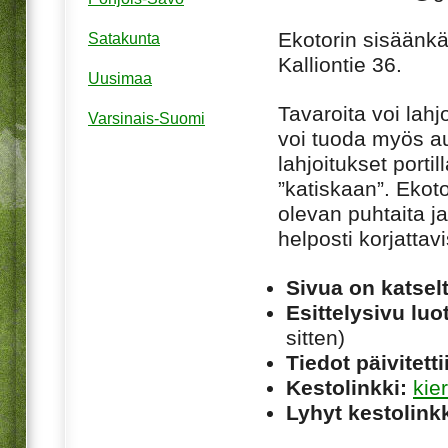
Ekotorin sisäänkä
Satakunta
Kalliontie 36.
Uusimaa
Tavaroita voi lahj
Varsinais-Suomi
voi tuoda myös au
lahjoitukset porti
”katiskaan”. Ekoto
olevan puhtaita ja
helposti korjattav
Sivua on katsel
Esittelysivu luot
sitten)
Tiedot päivitetti
Kestolinkki:
kie
Lyhyt kestolinkk