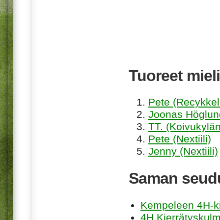
Tuoreet mieli
Pete (Recykkel
Joonas Höglund
TT. (Koivukylän
Pete (Nextiili)
Jenny (Nextiili)
Saman seudu
Kempeleen 4H-ki
4H Kierrätyskul