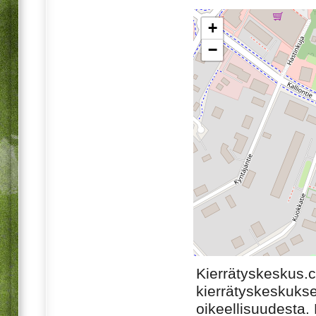
+
−
Kierrätyskeskus.
kierrätyskeskukse
oikeellisuudesta. M