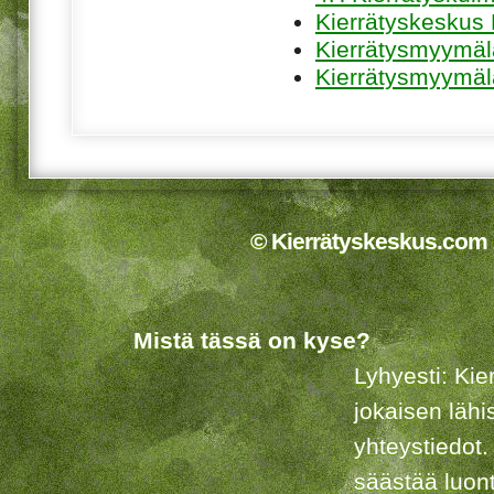
Kierrätyskeskus 
Kierrätysmyymä
Kierrätysmyymäl
© Kierrätyskeskus.com 2
Mistä tässä on kyse?
Lyhyesti: Kie
jokaisen lähi
yhteystiedot.
säästää luon