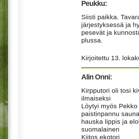
Peukku:
Siisti paikka. Tavar
järjestyksessä ja h
pesevät ja kunnost
plussa.
Kirjoitettu
13. loka
Alin Onni:
Kirpputori oli tosi 
ilmaiseksi
Löytyi myös Pekko 
paistinpannu saunan
hauska lippis ja el
suomalainen
Kiitos ekotori