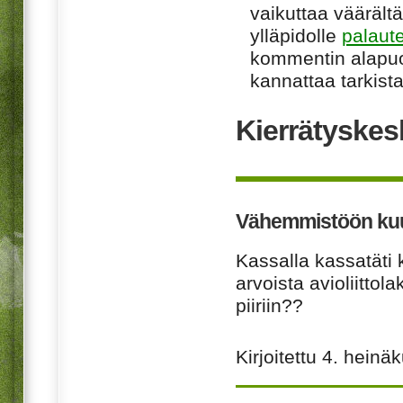
vaikuttaa väärältä
ylläpidolle
palaut
kommentin alapuo
kannattaa tarkista
Kierrätyskes
Vähemmistöön kuul
Kassalla kassatäti 
arvoista avioliitt
piiriin??
Kirjoitettu
4. heinä