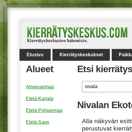
Etusivu
Kierrätyskeskukset
Paikk
Alueet
Etsi kierrät
Ahvenanmaa
Etelä-Karjala
Nivalan Ekot
Etelä-Pohjanmaa
Alla näkyvän esitt
Etelä-Savo
perustuvat kierrä