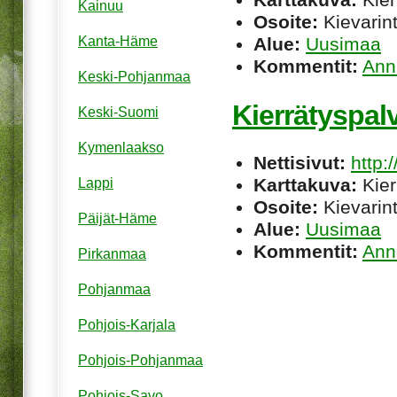
Kainuu
Osoite:
Kievarin
Alue:
Uusimaa
Kanta-Häme
Kommentit:
Ann
Keski-Pohjanmaa
Kierrätyspalv
Keski-Suomi
Kymenlaakso
Nettisivut:
http:/
Karttakuva:
Kier
Lappi
Osoite:
Kievarint
Päijät-Häme
Alue:
Uusimaa
Kommentit:
Ann
Pirkanmaa
Pohjanmaa
Pohjois-Karjala
Pohjois-Pohjanmaa
Pohjois-Savo