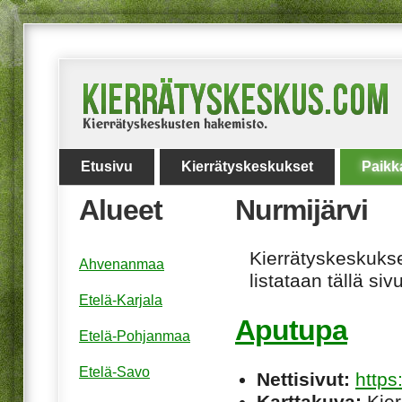
Etusivu
Kierrätyskeskukset
Paikk
Alueet
Nurmijärvi
Kierrätyskeskukset
Ahvenanmaa
listataan tällä sivu
Etelä-Karjala
Aputupa
Etelä-Pohjanmaa
Etelä-Savo
Nettisivut:
http
Karttakuva:
Kier