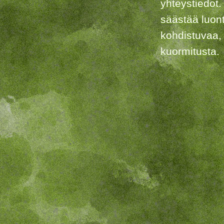
yhteystiedot.
säästää luon
kohdistuvaa,
kuormitusta.