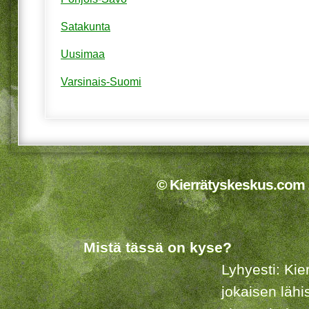
Satakunta
Uusimaa
Varsinais-Suomi
© Kierrätyskeskus.com 2
Mistä tässä on kyse?
Lyhyesti: Kie
jokaisen lähi