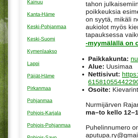
Kainuu
tahon julkaisemiin
poikkeuksia esim
Kanta-Häme
on syytä, mikäli ne
aukiolot myös kie
Keski-Pohjanmaa
tapauksessa vaiku
Keski-Suomi
-myymälällä on o
Kymenlaakso
Paikkakunta:
nu
Lappi
Alue:
Uusimaa
Nettisivut:
https
Päijät-Häme
6158105544229
Pirkanmaa
Osoite:
Kievarin
Pohjanmaa
Nurmijärven Raja
ma–to kello 12–1
Pohjois-Karjala
Pohjois-Pohjanmaa
Puhelinnumero o
aputupa.ry@gmai
Pohjois-Savo