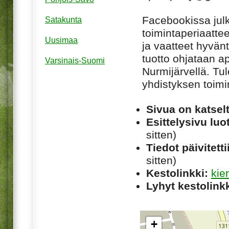
Facebookissa jul
Satakunta
toimintaperiaatte
Uusimaa
ja vaatteet hyvän
tuotto ohjataan a
Varsinais-Suomi
Nurmijärvellä. T
yhdistyksen toimi
Sivua on katsel
Esittelysivu luot
sitten)
Tiedot päivitetti
sitten)
Kestolinkki:
kie
Lyhyt kestolinkk
+