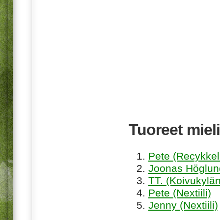
Tuoreet mieli
Pete (Recykkel
Joonas Höglund
TT. (Koivukylän
Pete (Nextiili)
Jenny (Nextiili)