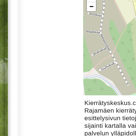
−
Kierrätyskeskus.
Rajamäen kierrät
esittelysivun tiet
sijainti kartalla v
palvelun ylläpido