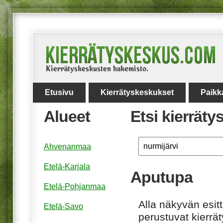
Etusivu
Kierrätyskeskukset
Paikk
Alueet
Etsi kierrät
Ahvenanmaa
Etelä-Karjala
Aputupa
Etelä-Pohjanmaa
Alla näkyvän esitt
Etelä-Savo
perustuvat kierrä