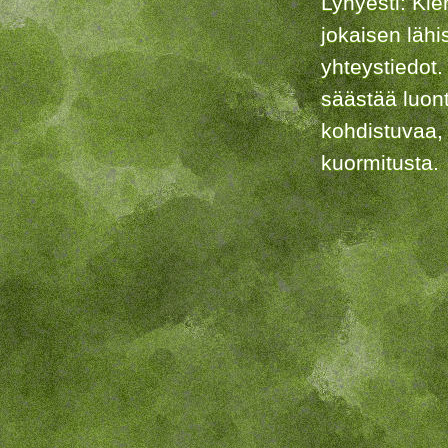
Lyhyesti: Kie
jokaisen lähi
yhteystiedot.
säästää luon
kohdistuvaa,
kuormitusta.