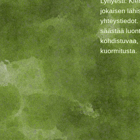
Lyhyesti: Kie
jokaisen lähi
yhteystiedot.
säästää luon
kohdistuvaa,
kuormitusta.