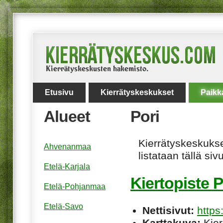
Etusivu
Kierrätyskeskukset
Paikk
Alueet
Pori
Kierrätyskeskukset
Ahvenanmaa
listataan tällä sivu
Etelä-Karjala
Kiertopiste P
Etelä-Pohjanmaa
Etelä-Savo
Nettisivut:
https
Karttakuva:
Kier