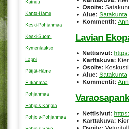
Kainuu
Osoite:
Satakunn
Alue:
Satakunta
Kanta-Häme
Kommentit:
Ann
Keski-Pohjanmaa
Lavian Ekop
Keski-Suomi
Kymenlaakso
Nettisivut:
https
Karttakuva:
Kier
Lappi
Osoite:
Keskusti
Päijät-Häme
Alue:
Satakunta
Kommentit:
Ann
Pirkanmaa
Pohjanmaa
Varaosapankk
Pohjois-Karjala
Nettisivut:
http
Pohjois-Pohjanmaa
Karttakuva:
Kier
Osoite:
Veturital
Pohjois-Savo