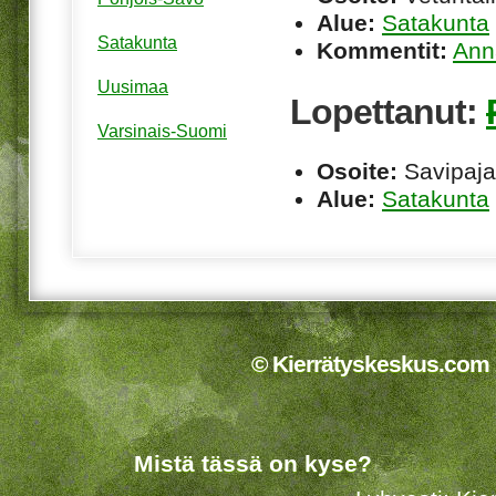
Alue:
Satakunta
Satakunta
Kommentit:
Ann
Uusimaa
Lopettanut:
Varsinais-Suomi
Osoite:
Savipaja
Alue:
Satakunta
© Kierrätyskeskus.com 2
Mistä tässä on kyse?