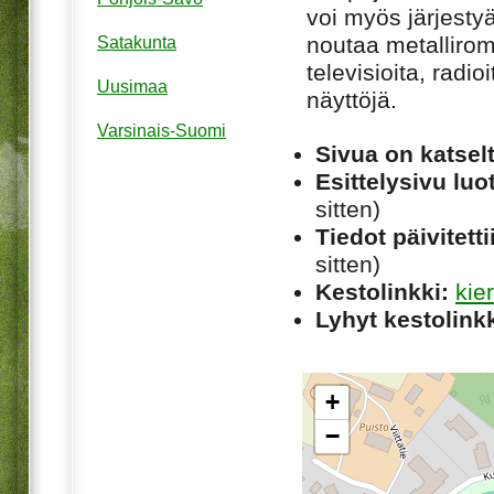
voi myös järjesty
noutaa metallirom
Satakunta
televisioita, radi
Uusimaa
näyttöjä.
Varsinais-Suomi
Sivua on katsel
Esittelysivu luot
sitten)
Tiedot päivitetti
sitten)
Kestolinkki:
kie
Lyhyt kestolinkk
+
−