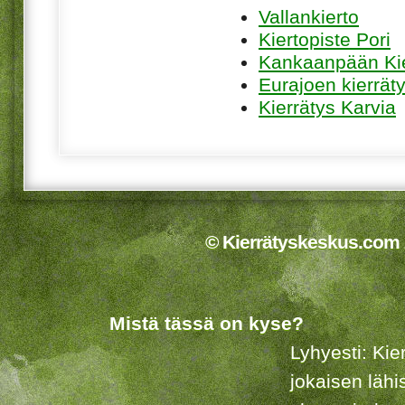
Vallankierto
Kiertopiste Pori
Kankaanpään Ki
Eurajoen kierrät
Kierrätys Karvia
© Kierrätyskeskus.com 2
Mistä tässä on kyse?
Lyhyesti: Kie
jokaisen lähi