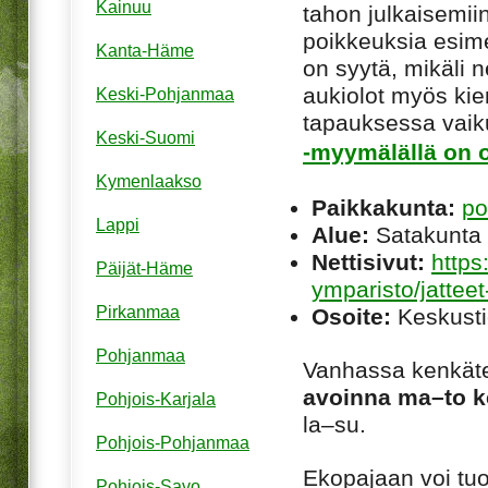
Kainuu
tahon julkaisemiin
poikkeuksia esim
Kanta-Häme
on syytä, mikäli ne
aukiolot myös kie
Keski-Pohjanmaa
tapauksessa vaiku
Keski-Suomi
-myymälällä on o
Kymenlaakso
Paikkakunta:
po
Lappi
Alue:
Satakunta
Nettisivut:
https
Päijät-Häme
ymparisto/jatteet
Pirkanmaa
Osoite:
Keskusti
Pohjanmaa
Vanhassa kenkäte
avoinna ma–to ke
Pohjois-Karjala
la–su.
Pohjois-Pohjanmaa
Ekopajaan voi tuo
Pohjois-Savo