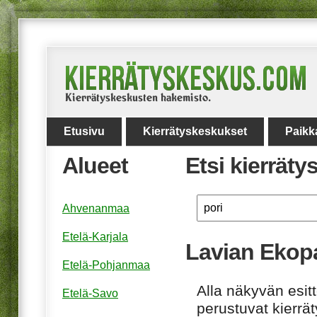
Etusivu
Kierrätyskeskukset
Paikk
Alueet
Etsi kierrät
Ahvenanmaa
Etelä-Karjala
Lavian Ekop
Etelä-Pohjanmaa
Alla näkyvän esitt
Etelä-Savo
perustuvat kierrä