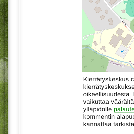
Kierrätyskeskus.
kierrätyskeskukse
oikeellisuudesta. M
vaikuttaa väärältä
ylläpidolle
palaut
kommentin alapuo
kannattaa tarkista