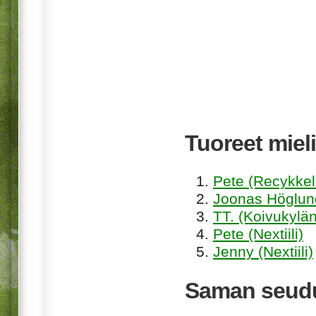
Tuoreet mieli
Pete (Recykkel
Joonas Höglund
TT. (Koivukylän
Pete (Nextiili)
Jenny (Nextiili)
Saman seudu