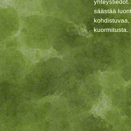
yhteystiedot.
säästää luon
kohdistuvaa,
kuormitusta.