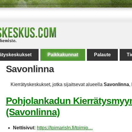
rätyskeskukset
Paikkakunnat
Palaute
Ti
Savonlinna
Kierrätyskeskukset, jotka sijaitsevat alueella
Savonlinna
,
Pohjolankadun Kierrätysmyy
(Savonlinna)
Nettisivut:
https://toimarisln.fi/toimip…