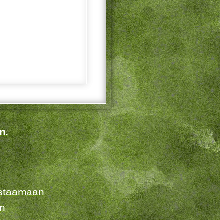
n.
listaamaan
en