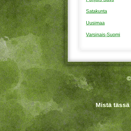
Satakunta
Uusimaa
Varsinais-Suomi
©
Mistä tässä