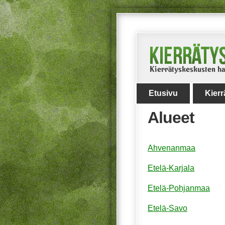
Etusivu
Kier
Alueet
Ahvenanmaa
Etelä-Karjala
Etelä-Pohjanmaa
Etelä-Savo