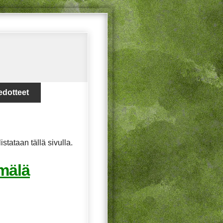
edotteet
 listataan tällä sivulla.
mälä