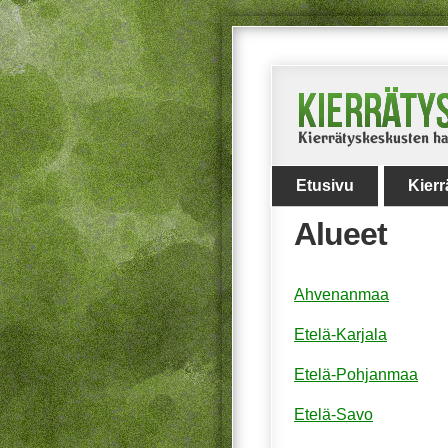
Etusivu
Kier
Alueet
Ahvenanmaa
Etelä-Karjala
Etelä-Pohjanmaa
Etelä-Savo