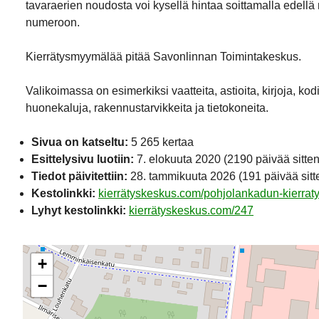
tavaraerien noudosta voi kysellä hintaa soittamalla edellä
numeroon.
Kierrätysmyymälää pitää Savonlinnan Toimintakeskus.
Valikoimassa on esimerkiksi vaatteita, astioita, kirjoja, kod
huonekaluja, rakennustarvikkeita ja tietokoneita.
Sivua on katseltu:
5 265 kertaa
Esittelysivu luotiin:
7. elokuuta 2020
(2190 päivää sitten
Tiedot päivitettiin:
28. tammikuuta 2026
(191 päivää sitt
Kestolinkki:
kierrätyskeskus.com/pohjolankadun-kierrat
Lyhyt kestolinkki:
kierrätyskeskus.com/247
+
−