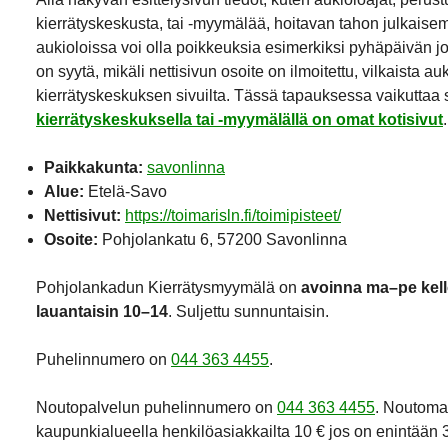
kierrätyskeskusta, tai -myymälää, hoitavan tahon julkaisemi
aukioloissa voi olla poikkeuksia esimerkiksi pyhäpäivän j
on syytä, mikäli nettisivun osoite on ilmoitettu, vilkaista a
kierrätyskeskuksen sivuilta. Tässä tapauksessa vaikuttaa si
kierrätyskeskuksella tai -myymälällä on omat kotisivut
.
Paikkakunta:
savonlinna
Alue:
Etelä-Savo
Nettisivut:
https://toimarisln.fi/toimipisteet/
Osoite:
Pohjolankatu 6, 57200 Savonlinna
Pohjolankadun Kierrätysmyymälä on
avoinna ma–pe kell
lauantaisin 10–14
. Suljettu sunnuntaisin.
Puhelinnumero on
044 363 4455
.
Noutopalvelun puhelinnumero on
044 363 4455
. Noutoma
kaupunkialueella henkilöasiakkailta 10 € jos on enintään 