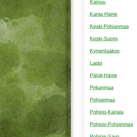
Kainuu
Kanta-Häme
Keski-Pohjanmaa
Keski-Suomi
Kymenlaakso
Lappi
Päijät-Häme
Pirkanmaa
Pohjanmaa
Pohjois-Karjala
Pohjois-Pohjanmaa
Pohjois-Savo