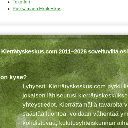
Teko-tori
Pieksämäen Ekokeskus
 Kierrätyskeskus.com 2011–2026 soveltuvilta osi
 on kyse?
Lyhyesti: Kierrätyskeskus.com pyrkii 
jokaisen lähiseutusi kierrätyskeskuks
yhteystiedot. Kierrättämällä tavaroita 
säästää luontoa: voidaan vähentää ym
kohdistuvaa, kulutusyhteiskunnan aih