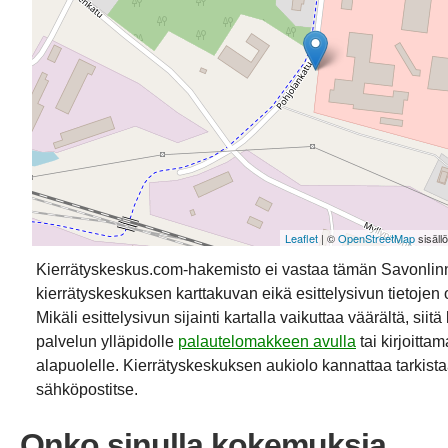
Leaflet
| ©
OpenStreetMap
sisäll
Kierrätyskeskus.com-hakemisto ei vastaa tämän Savonli
kierrätyskeskuksen karttakuvan eikä esittelysivun tietojen 
Mikäli esittelysivun sijainti kartalla vaikuttaa väärältä, siit
palvelun ylläpidolle
palautelomakkeen avulla
tai kirjoitta
alapuolelle. Kierrätyskeskuksen aukiolo kannattaa tarkistaa
sähköpostitse.
Onko sinulla kokemuksia