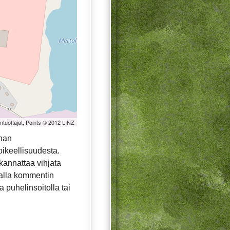
öntuottajat, Points © 2012 LINZ
nnan
oikeellisuudesta.
ä kannattaa vihjata
malla kommentin
 puhelinsoitolla tai