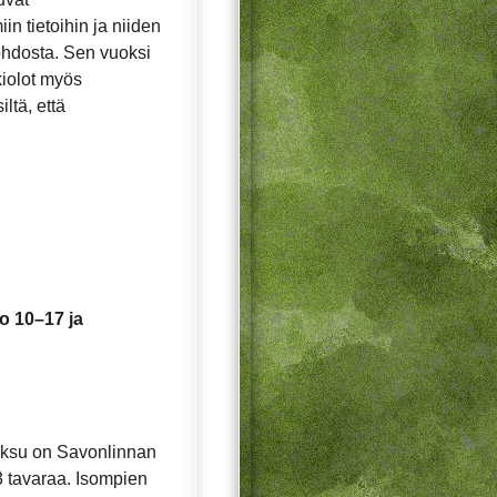
in tietoihin ja niiden
ohdosta. Sen vuoksi
ukiolot myös
ltä, että
o 10–17 ja
ksu on Savonlinnan
3 tavaraa. Isompien