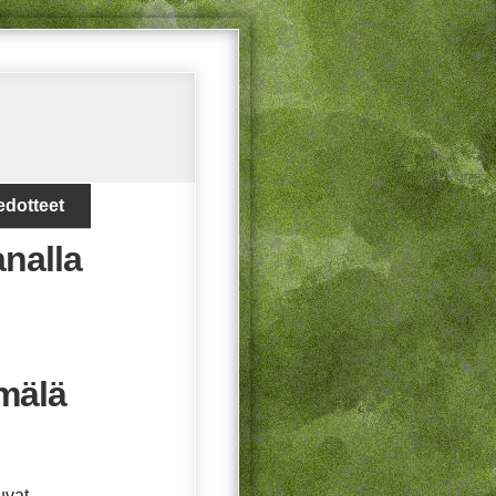
edotteet
analla
mälä
uvat