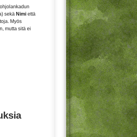
Pohjolankadun
a) sekä
Nimi
että
etoja. Myös
, mutta sitä ei
uksia