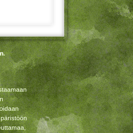
n.
listaamaan
en
voidaan
päristöön
euttamaa,