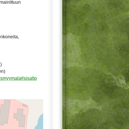
 mainittuun
inkoneita,
)
en)
ysmyymala#sisalto