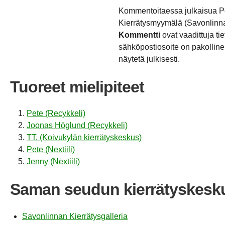
Kommentoitaessa julkaisua 
Kierrätysmyymälä (Savonlinn
Kommentti
ovat vaadittuja ti
sähköpostiosoite on pakollinen
näytetä julkisesti.
Tuoreet mielipiteet
Pete (Recykkeli)
Joonas Höglund (Recykkeli)
TT. (Koivukylän kierrätyskeskus)
Pete (Nextiili)
Jenny (Nextiili)
Saman seudun kierrätyskesk
Savonlinnan Kierrätysgalleria