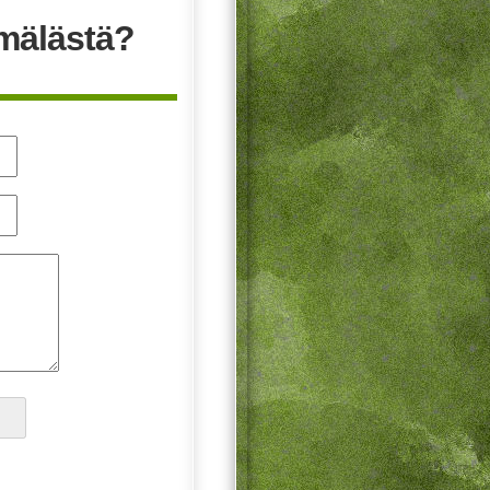
mälästä?