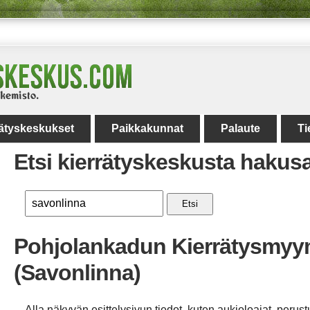
rätyskeskukset
Paikkakunnat
Palaute
Ti
Etsi kierrätyskeskusta hakus
Etsi
Pohjolankadun Kierrätysmyy
(Savonlinna)
Alla näkyvän esittelysivun tiedot, kuten aukioloajat, perust