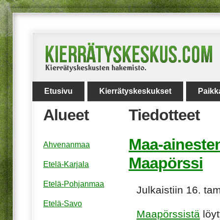
Etusivu
Kierrätyskeskukset
Paikk
Alueet
Tiedotteet
Maa-ainesten 
Ahvenanmaa
Maapörssi
Etelä-Karjala
Etelä-Pohjanmaa
Julkaistiin 16. t
Etelä-Savo
Maapörssistä
löyt