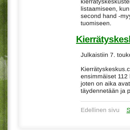
kierrätyskeskuste
listaamiseen, kun 
second hand -myym
tuomiseen.
Kierrätyskes
Julkaistiin 7. tou
Kierrätyskeskus.c
ensimmäiset 112 
joten on aika ava
täydennetään ja p
Edellinen sivu
S