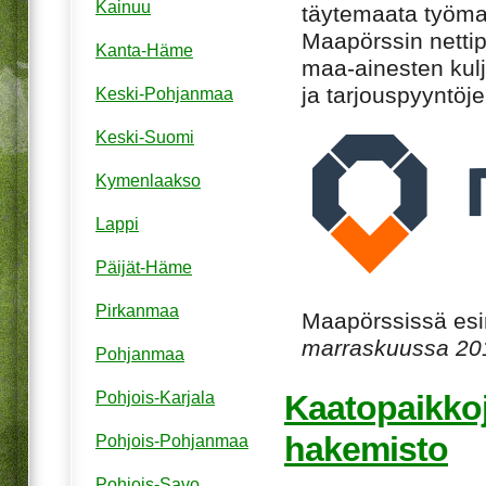
Kainuu
täytemaata työmaa
Maapörssin nettip
Kanta-Häme
maa-ainesten kulj
ja tarjouspyyntöje
Keski-Pohjanmaa
Keski-Suomi
Kymenlaakso
Lappi
Päijät-Häme
Pirkanmaa
Maapörssissä esime
marraskuussa 20
Pohjanmaa
Kaatopaikkoj
Pohjois-Karjala
hakemisto
Pohjois-Pohjanmaa
Pohjois-Savo