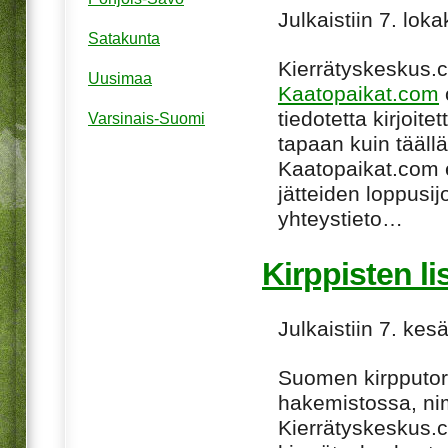
Julkaistiin 7. lok
Satakunta
Kierrätyskeskus.
Uusimaa
Kaatopaikat.com
tiedotetta kirjoi
Varsinais-Suomi
tapaan kuin tääll
Kaatopaikat.com e
jätteiden loppusij
yhteystieto…
Kirppisten li
Julkaistiin 7. ke
Suomen kirpputori
hakemistossa, n
Kierrätyskeskus.co