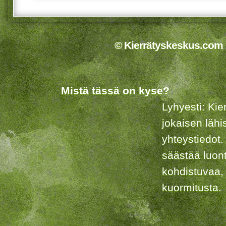
© Kierrätyskeskus.com 2
Mistä tässä on kyse?
Lyhyesti: Kie
jokaisen lähi
yhteystiedot.
säästää luon
kohdistuvaa,
kuormitusta.