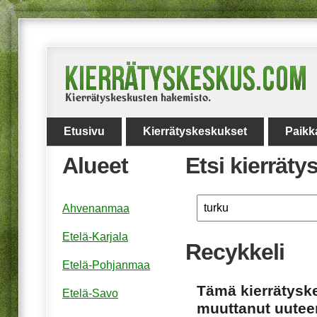
Etusivu
Kierrätyskeskukset
Paikk
Alueet
Etsi kierrät
Ahvenanmaa
Etelä-Karjala
Recykkeli
Etelä-Pohjanmaa
Tämä kierrätyske
Etelä-Savo
muuttanut uuteen