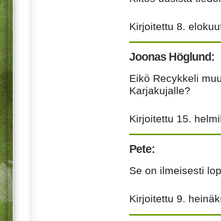
Kirjoitettu
8. elokuu
Joonas Höglund:
Eikö Recykkeli muu
Karjakujalle?
Kirjoitettu
15. helm
Pete:
Se on ilmeisesti lo
Kirjoitettu
9. heinä