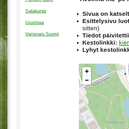
Satakunta
Sivua on katsel
Esittelysivu luot
Uusimaa
sitten)
Varsinais-Suomi
Tiedot päivitetti
Kestolinkki:
kie
Lyhyt kestolinkk
+
−