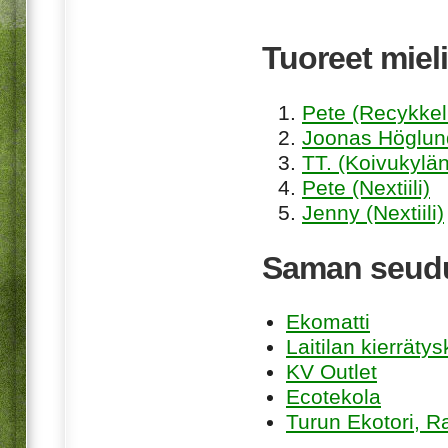
Tuoreet mieli
Pete (Recykkel
Joonas Höglund
TT. (Koivukylän
Pete (Nextiili)
Jenny (Nextiili)
Saman seudu
Ekomatti
Laitilan kierräty
KV Outlet
Ecotekola
Turun Ekotori, R