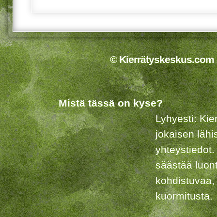
© Kierrätyskeskus.com 2
Mistä tässä on kyse?
Lyhyesti: Kie
jokaisen lähi
yhteystiedot.
säästää luon
kohdistuvaa,
kuormitusta.