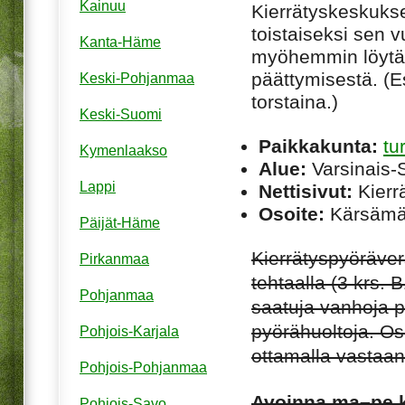
Kainuu
Kierrätyskeskuksen
toistaiseksi sen 
Kanta-Häme
myöhemmin löytää
päättymisestä. (Es
Keski-Pohjanmaa
torstaina.)
Keski-Suomi
Paikkakunta:
tu
Kymenlaakso
Alue:
Varsinais-
Lappi
Nettisivut:
Kierrä
Osoite:
Kärsämäe
Päijät-Häme
Kierrätyspyöräver
Pirkanmaa
tehtaalla (3 krs. 
Pohjanmaa
saatuja vanhoja p
pyörähuoltoja. O
Pohjois-Karjala
ottamalla vastaan
Pohjois-Pohjanmaa
Avoinna ma–pe ke
Pohjois-Savo