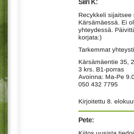
Siiri K:
Recykkeli sijaitsee
Kärsämäessä. Ei ole
yhteydessä. Päivitt
korjata:)
Tarkemmat yhteysti
Kärsämäentie 35,
3 krs. B1-porras
Avoinna: Ma-Pe 9.
050 432 7795
Kirjoitettu
8. elokuu
Pete:
Kiitos uusista tiedoi