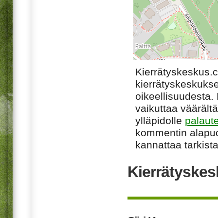
Kierrätyskeskus.
kierrätyskeskukse
oikeellisuudesta. M
vaikuttaa väärältä
ylläpidolle
palaut
kommentin alapuo
kannattaa tarkista
Kierrätyskes