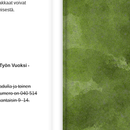
akkaat voivat
isestä.
Työn Vuoksi -
adulla ja toinen
numero on 040 514
antaisin 9–14.