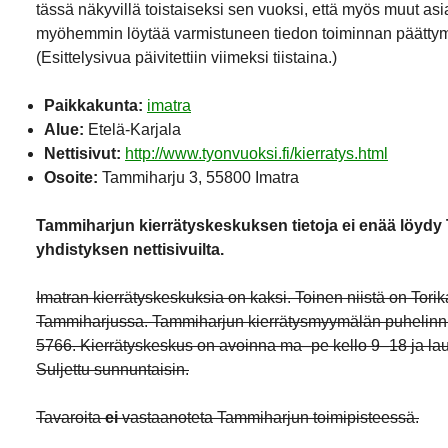
tässä näkyvillä toistaiseksi sen vuoksi, että myös muut asi
myöhemmin löytää varmistuneen tiedon toiminnan päättym
(Esittelysivua päivitettiin viimeksi tiistaina.)
Paikkakunta:
imatra
Alue:
Etelä-Karjala
Nettisivut:
http://www.tyonvuoksi.fi/kierratys.html
Osoite:
Tammiharju 3, 55800 Imatra
Tammiharjun kierrätyskeskuksen tietoja ei enää löydy 
yhdistyksen nettisivuilta.
Imatran kierrätyskeskuksia on kaksi. Toinen niistä on Torik
Tammiharjussa. Tammiharjun kierrätysmyymälän puhelin
5766. Kierrätyskeskus on avoinna ma–pe kello 9–18 ja lau
Suljettu sunnuntaisin.
Tavaroita
ei
vastaanoteta Tammiharjun toimipisteessä.