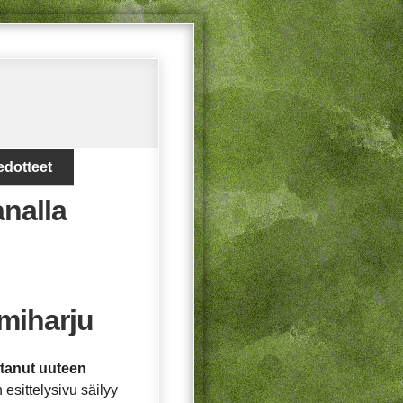
edotteet
analla
miharju
ttanut uuteen
esittelysivu säilyy