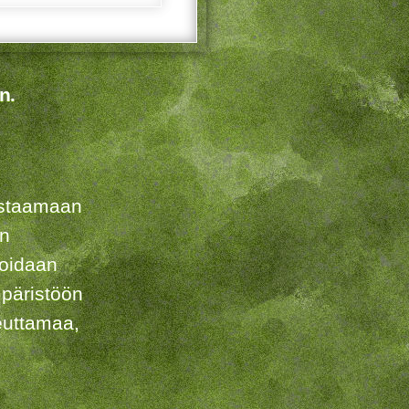
n.
listaamaan
en
voidaan
päristöön
euttamaa,