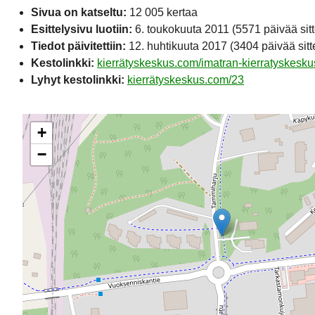
Sivua on katseltu:
12 005 kertaa
Esittelysivu luotiin:
6. toukokuuta 2011
(5571 päivää sit
Tiedot päivitettiin:
12. huhtikuuta 2017
(3404 päivää sitt
Kestolinkki:
kierrätyskeskus.com/imatran-kierratyskesku
Lyhyt kestolinkki:
kierrätyskeskus.com/23
+
−