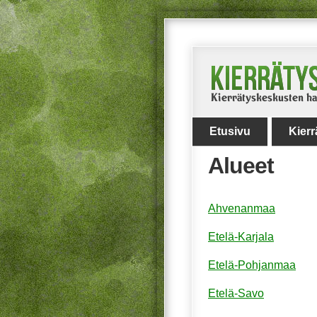
Etusivu
Kier
Alueet
Ahvenanmaa
Etelä-Karjala
Etelä-Pohjanmaa
Etelä-Savo