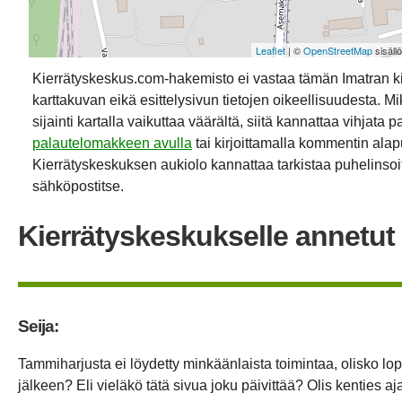
Leaflet
| ©
OpenStreetMap
sisäll
Kierrätyskeskus.com-hakemisto ei vastaa tämän Imatran k
karttakuvan eikä esittelysivun tietojen oikeellisuudesta. Mik
sijainti kartalla vaikuttaa väärältä, siitä kannattaa vihjata p
palautelomakkeen avulla
tai kirjoittamalla kommentin alap
Kierrätyskeskuksen aukiolo kannattaa tarkistaa puhelinsoit
sähköpostitse.
Kierrätyskeskukselle annetut 
Seija:
Tammiharjusta ei löydetty minkäänlaista toimintaa, olisko l
jälkeen? Eli vieläkö tätä sivua joku päivittää? Olis kenties 