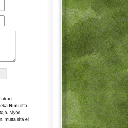
matran
 sekä
Nimi
että
etoja. Myös
, mutta sitä ei