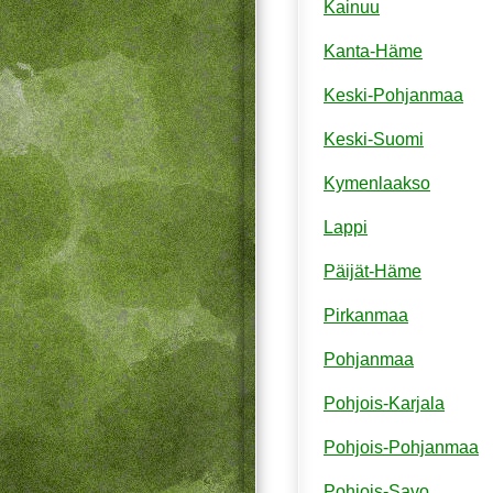
Kainuu
Kanta-Häme
Keski-Pohjanmaa
Keski-Suomi
Kymenlaakso
Lappi
Päijät-Häme
Pirkanmaa
Pohjanmaa
Pohjois-Karjala
Pohjois-Pohjanmaa
Pohjois-Savo