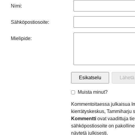
Nimi:
Sähköpostiosoite:
Mielipide:
Muista minut?
Kommentoitaessa julkaisua I
kierrätyskeskus, Tammiharju
Kommentti
ovat vaadittuja ti
sähköpostiosoite on pakollinen
näytetä julkisesti.