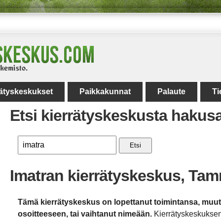
rätyskeskukset
Paikkakunnat
Palaute
Ti
Etsi kierrätyskeskusta hakus
Etsi
Imatran kierrätyskeskus, Tam
Tämä kierrätyskeskus on lopettanut toimintansa, muu
osoitteeseen, tai vaihtanut nimeään.
Kierrätyskeskuksen 