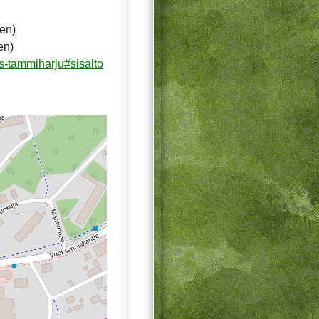
ten)
en)
s-tammiharju#sisalto