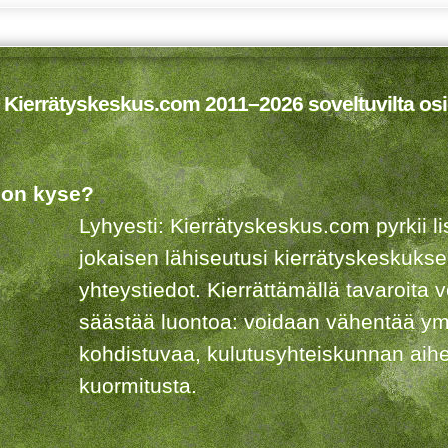
 Kierrätyskeskus.com 2011–2026 soveltuvilta osi
 on kyse?
Lyhyesti: Kierrätyskeskus.com pyrkii 
jokaisen lähiseutusi kierrätyskeskuks
yhteystiedot. Kierrättämällä tavaroita 
säästää luontoa: voidaan vähentää ym
kohdistuvaa, kulutusyhteiskunnan aih
kuormitusta.