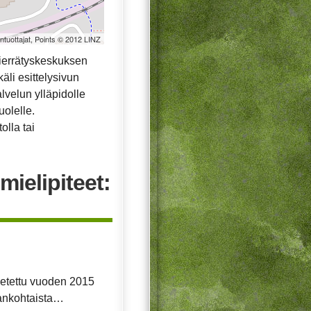
öntuottajat, Points © 2012 LINZ
ierrätyskeskuksen
äli esittelysivun
alvelun ylläpidolle
uolelle.
olla tai
mielipiteet:
opetettu vuoden 2015
ajankohtaista…