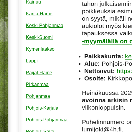
Kainuu
tahon julkaisemiin
poikkeuksia esim
Kanta-Häme
on syytä, mikäli ne
aukiolot myös kie
Keski-Pohjanmaa
tapauksessa vaiku
Keski-Suomi
-myymälällä on o
Kymenlaakso
Paikkakunta:
ke
Lappi
Alue:
Pohjois-P
Nettisivut:
https:
Päijät-Häme
Osoite:
Kirkkopo
Pirkanmaa
Heinäkuussa 2025
Pohjanmaa
avoinna arkisin
viikonloppuisin.
Pohjois-Karjala
Pohjois-Pohjanmaa
Puhelinnumero o
lumijoki@4h.fi.
Pohjois-Savo