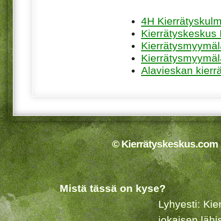
4H Kierrätyskul
Kierrätyskeskus 
Kierrätysmyymä
Kierrätysmyymäl
Alavieskan kierr
© Kierrätyskeskus.com 2
Mistä tässä on kyse?
Lyhyesti: Kie
jokaisen lähi