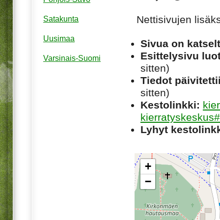
Nettisivujen lisä
Satakunta
Uusimaa
Sivua on katsel
Esittelysivu luot
Varsinais-Suomi
sitten)
Tiedot päivitetti
sitten)
Kestolinkki:
kie
kierratyskeskus#
Lyhyt kestolinkk
+
−