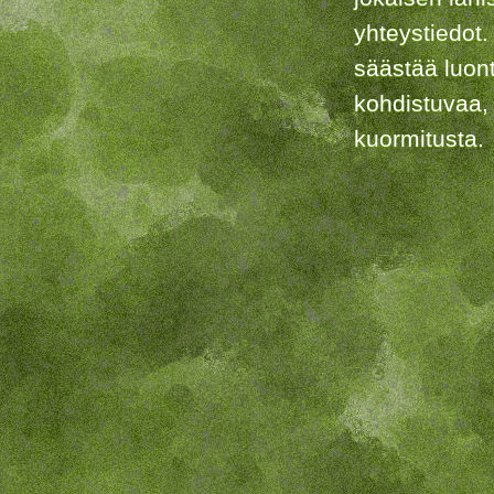
yhteystiedot.
säästää luon
kohdistuvaa,
kuormitusta.