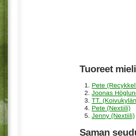
Tuoreet mieli
Pete (Recykkel
Joonas Höglund
TT. (Koivukylän
Pete (Nextiili)
Jenny (Nextiili)
Saman seudu