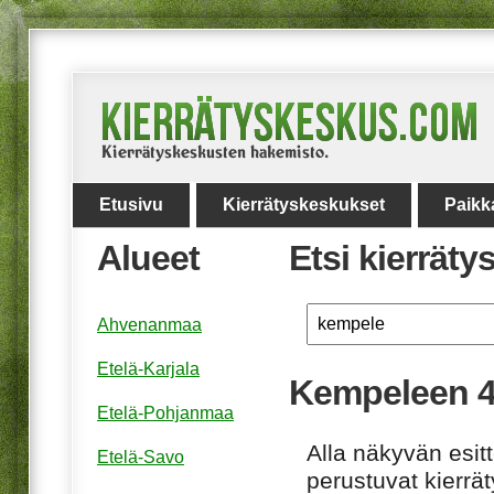
Etusivu
Kierrätyskeskukset
Paikk
Alueet
Etsi kierrät
Ahvenanmaa
Etelä-Karjala
Kempeleen 4
Etelä-Pohjanmaa
Alla näkyvän esitt
Etelä-Savo
perustuvat kierrä