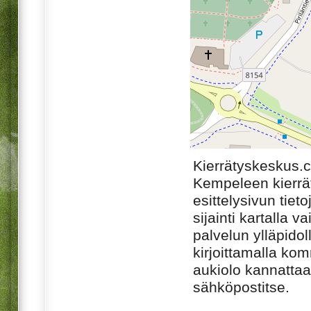
Kierrätyskeskus.
Kempeleen kierrä
esittelysivun tiet
sijainti kartalla v
palvelun ylläpido
kirjoittamalla ko
aukiolo kannattaa 
sähköpostitse.