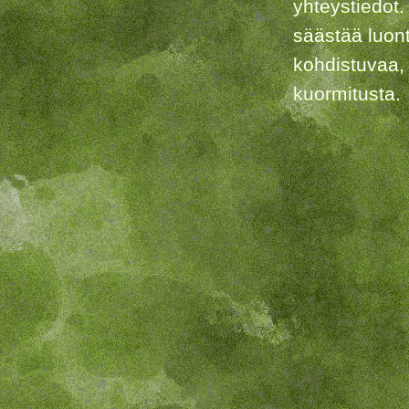
yhteystiedot.
säästää luon
kohdistuvaa,
kuormitusta.