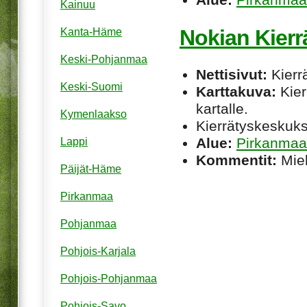
Kainuu
Nokian Kierr
Kanta-Häme
Keski-Pohjanmaa
Nettisivut:
Kierrä
Keski-Suomi
Karttakuva:
Kier
kartalle.
Kymenlaakso
Kierrätyskeskuks
Alue:
Pirkanmaa
Lappi
Kommentit:
Miel
Päijät-Häme
Pirkanmaa
Pohjanmaa
Pohjois-Karjala
Pohjois-Pohjanmaa
Pohjois-Savo