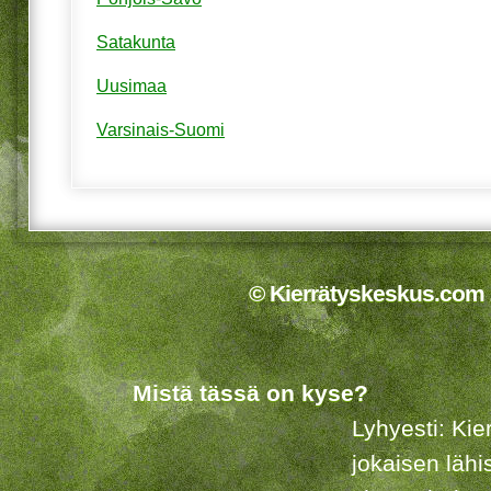
Satakunta
Uusimaa
Varsinais-Suomi
© Kierrätyskeskus.com 2
Mistä tässä on kyse?
Lyhyesti: Kie
jokaisen lähi