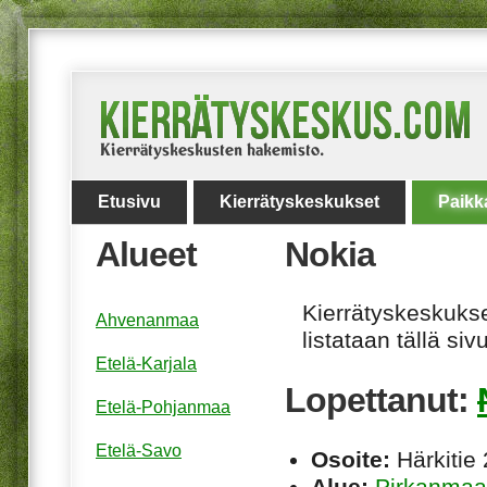
Etusivu
Kierrätyskeskukset
Paikk
Alueet
Nokia
Kierrätyskeskukset
Ahvenanmaa
listataan tällä sivu
Etelä-Karjala
Lopettanut:
Etelä-Pohjanmaa
Etelä-Savo
Osoite:
Härkitie
Alue:
Pirkanmaa