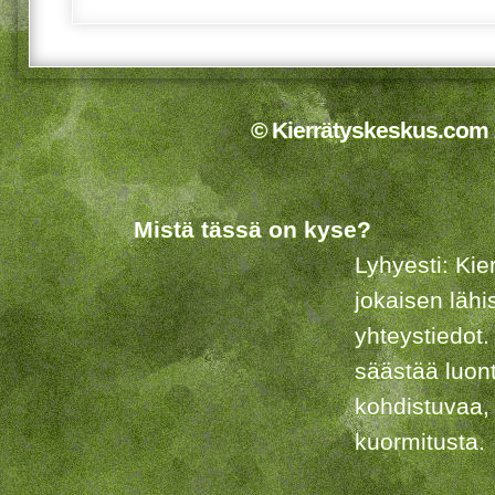
© Kierrätyskeskus.com 2
Mistä tässä on kyse?
Lyhyesti: Kie
jokaisen lähi
yhteystiedot.
säästää luon
kohdistuvaa,
kuormitusta.