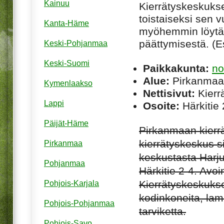
Kainuu
Kierrätyskeskuksen
toistaiseksi sen 
Kanta-Häme
myöhemmin löytää
päättymisestä. (Esi
Keski-Pohjanmaa
Keski-Suomi
Paikkakunta:
no
Alue:
Pirkanmaa
Kymenlaakso
Nettisivut:
Kierrä
Lappi
Osoite:
Härkitie
Päijät-Häme
Pirkanmaan kierrät
kierrätyskeskus si
Pirkanmaa
keskustasta Harju
Pohjanmaa
Härkitie 2-4. Avoi
Kierrätyskeskuks
Pohjois-Karjala
kodinkoneita, lamp
Pohjois-Pohjanmaa
tarviketta.
Pohjois-Savo