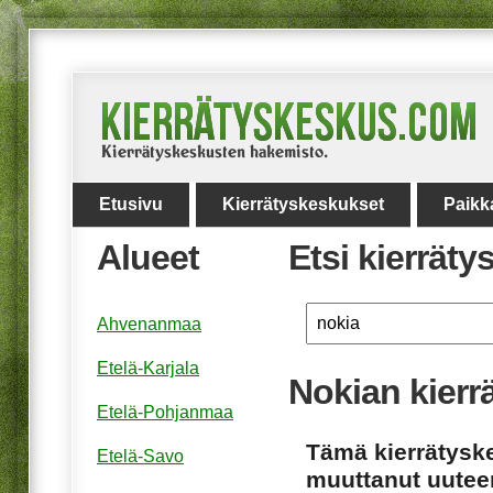
Etusivu
Kierrätyskeskukset
Paikk
Alueet
Etsi kierrät
Ahvenanmaa
Etelä-Karjala
Nokian kierr
Etelä-Pohjanmaa
Tämä kierrätyske
Etelä-Savo
muuttanut uuteen