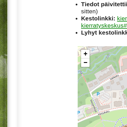
Tiedot päivitetti
sitten)
Kestolinkki:
kie
kierratyskeskus#
Lyhyt kestolinkk
+
−