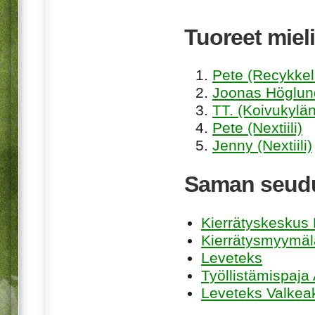
Tuoreet mieli
Pete (Recykkel
Joonas Höglund
TT. (Koivukylän
Pete (Nextiili)
Jenny (Nextiili)
Saman seudu
Kierrätyskeskus K
Kierrätysmyymäl
Leveteks
Työllistämispaja
Leveteks Valkea