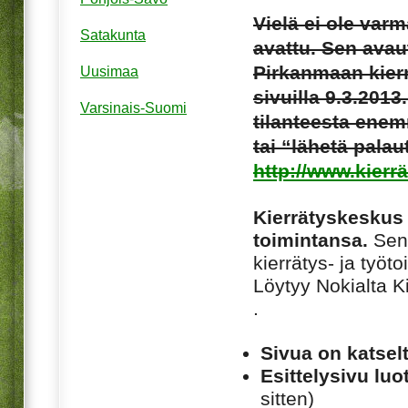
Vielä ei ole var
Satakunta
avattu. Sen avau
Pirkanmaan kierr
Uusimaa
sivuilla 9.3.2013
Varsinais-Suomi
tilanteesta enem
tai “lähetä palau
http://www.kierr
Kierrätyskeskus 
toimintansa.
Sen 
kierrätys- ja työto
Löytyy Nokialta K
.
Sivua on katsel
Esittelysivu luot
sitten)