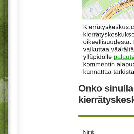
Kierrätyskeskus.
kierrätyskeskukse
oikeellisuudesta. M
vaikuttaa väärältä
ylläpidolle
palaut
kommentin alapuo
kannattaa tarkista
Onko sinull
kierrätyske
Nimi: