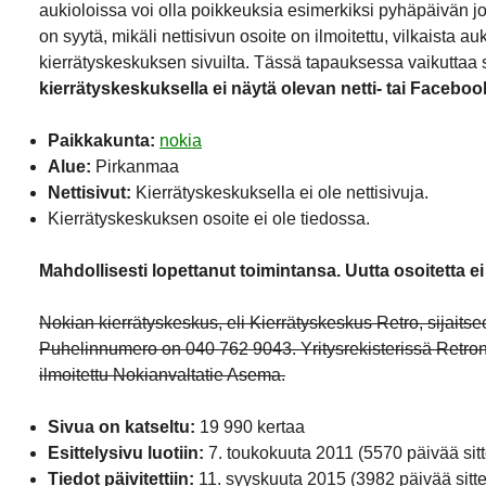
aukioloissa voi olla poikkeuksia esimerkiksi pyhäpäivän j
on syytä, mikäli nettisivun osoite on ilmoitettu, vilkaista a
kierrätyskeskuksen sivuilta. Tässä tapauksessa vaikuttaa si
kierrätyskeskuksella ei näytä olevan netti- tai Faceboo
Paikkakunta:
nokia
Alue:
Pirkanmaa
Nettisivut:
Kierrätyskeskuksella ei ole nettisivuja.
Kierrätyskeskuksen osoite ei ole tiedossa.
Mahdollisesti lopettanut toimintansa. Uutta osoitetta ei 
Nokian kierrätyskeskus, eli Kierrätyskeskus Retro, sijaitsee
Puhelinnumero on 040 762 9043. Yritysrekisterissä Retron
ilmoitettu Nokianvaltatie Asema.
Sivua on katseltu:
19 990 kertaa
Esittelysivu luotiin:
7. toukokuuta 2011
(5570 päivää sit
Tiedot päivitettiin:
11. syyskuuta 2015
(3982 päivää sitt