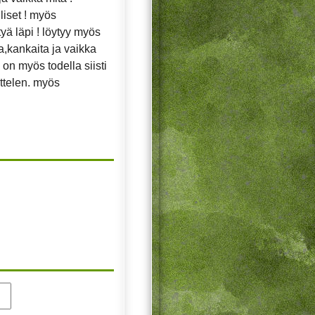
liset ! myös
tyä läpi ! löytyy myös
a,kankaita ja vaikka
 on myös todella siisti
ittelen. myös