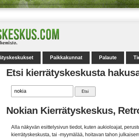
rätyskeskukset
Paikkakunnat
Palaute
Ti
Etsi kierrätyskeskusta hakus
Etsi
Nokian Kierrätyskeskus, Retr
Alla näkyvän esittelysivun tiedot, kuten aukioloajat, perust
kierrätyskeskusta, tai -myymälää, hoitavan tahon julkaisemi