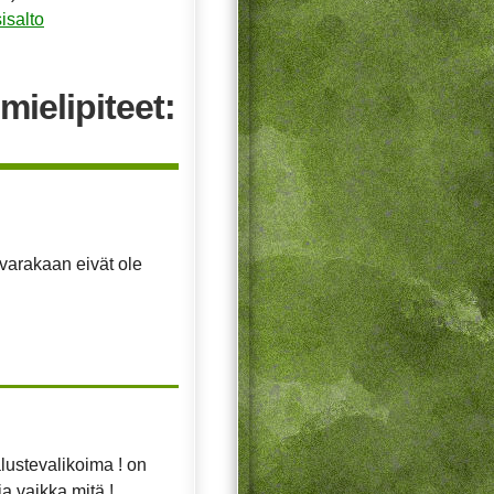
isalto
mielipiteet:
avarakaan eivät ole
lustevalikoima ! on
a vaikka mitä !