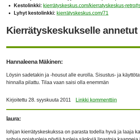
Kestolinkki:
kierrätyskeskus.com/kierratyskeskus-retro#s
Lyhyt kestolinkki:
kierrätyskeskus.com/71
Kierrätyskeskukselle annetut 
Hannaleena Mäkinen:
Löysin sadetakin ja -housut alle eurolla. Sisustus- ja käyttöt
hinnalla pilattu. Tilaa vaan saisi olla enemmän
Kirjoitettu
28. syyskuuta 2011
Linkki kommenttiin
laura:
lohjan kierrätyskeskukssa on parasta todella hyvä ja laaja ka
sohvia,nojatuoleja,pöytiä,tuoleja,sänkyjä,lipastoja,kaappeja j