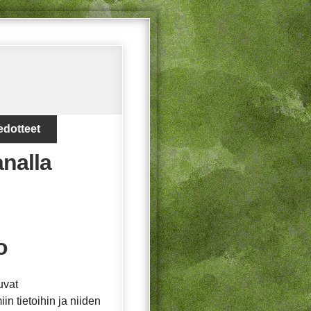
edotteet
analla
o
uvat
in tietoihin ja niiden