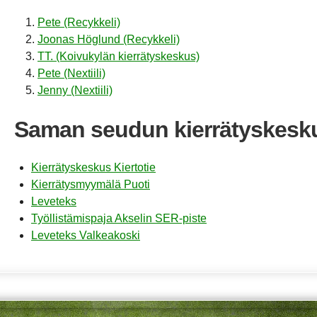
Pete (Recykkeli)
Joonas Höglund (Recykkeli)
TT. (Koivukylän kierrätyskeskus)
Pete (Nextiili)
Jenny (Nextiili)
Saman seudun kierrätyskesk
Kierrätyskeskus Kiertotie
Kierrätysmyymälä Puoti
Leveteks
Työllistämispaja Akselin SER-piste
Leveteks Valkeakoski