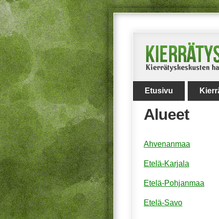
Etusivu
Kier
Alueet
Ahvenanmaa
Etelä-Karjala
Etelä-Pohjanmaa
Etelä-Savo