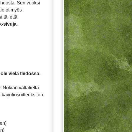
ohdosta. Sen vuoksi
ukiolot myös
ltä, että
k-sivuja
.
ole vielä tiedossa.
 Nokian valtatiellä.
 käyntiosoitteeksi on
ten)
en)