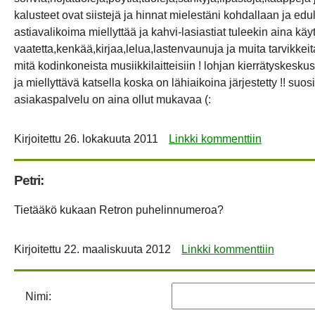
kalusteet ovat siistejä ja hinnat mielestäni kohdallaan ja edul
astiavalikoima miellyttää ja kahvi-lasiastiat tuleekin aina käy
vaatetta,kenkää,kirjaa,lelua,lastenvaunuja ja muita tarvikkeit
mitä kodinkoneista musiikkilaitteisiin ! lohjan kierrätyskeskus
ja miellyttävä katsella koska on lähiaikoina järjestetty !! suos
asiakaspalvelu on aina ollut mukavaa (:
Kirjoitettu
26. lokakuuta 2011
Linkki kommenttiin
Petri:
Tietääkö kukaan Retron puhelinnumeroa?
Kirjoitettu
22. maaliskuuta 2012
Linkki kommenttiin
Nimi: