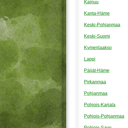
Kainuu
Kanta-Häme
Keski-Pohjanmaa
Keski-Suomi
Kymenlaakso
Lappi
Päijät-Häme
Pirkanmaa
Pohjanmaa
Pohjois-Karjala
Pohjois-Pohjanmaa
Pohjois-Savo