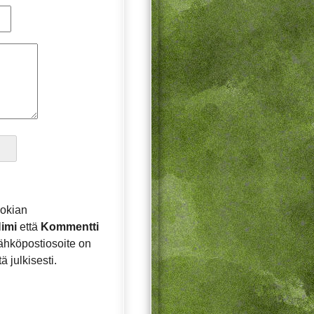
okian
imi
että
Kommentti
sähköpostiosoite on
ä julkisesti.