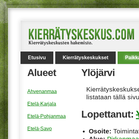
Etusivu
Kierrätyskeskukset
Paikk
Alueet
Ylöjärvi
Kierrätyskeskukset
Ahvenanmaa
listataan tällä sivu
Etelä-Karjala
Lopettanut:
Etelä-Pohjanmaa
Etelä-Savo
Osoite:
Toimintat
Alue:
Pirkanmaa