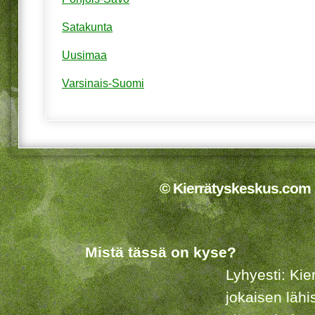
Satakunta
Uusimaa
Varsinais-Suomi
© Kierrätyskeskus.com 2
Mistä tässä on kyse?
Lyhyesti: Kie
jokaisen lähi