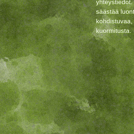
yhteystiedot.
säästää luon
kohdistuvaa,
kuormitusta.