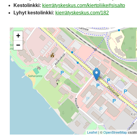
Kestolinkki:
kierrätyskeskus.com/kiertoliike#sisalto
Lyhyt kestolinkki:
kierrätyskeskus.com/182
+
−
Leaflet
| ©
OpenStreetMap
sisäll