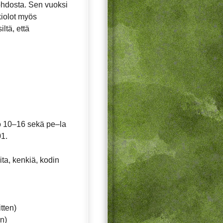
ohdosta. Sen vuoksi
ukiolot myös
ltä, että
lo 10–16 sekä pe–la
01.
ita, kenkiä, kodin
tten)
n)