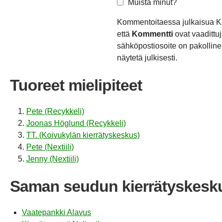
Muista minut?
Kommentoitaessa julkaisua Ki
että
Kommentti
ovat vaadittuj
sähköpostiosoite on pakollinen
näytetä julkisesti.
Tuoreet mielipiteet
Pete (Recykkeli)
Joonas Höglund (Recykkeli)
TT. (Koivukylän kierrätyskeskus)
Pete (Nextiili)
Jenny (Nextiili)
Saman seudun kierrätyskesk
Vaatepankki Alavus