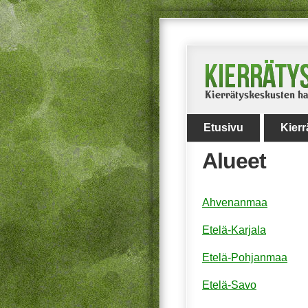
Etusivu
Kier
Alueet
Ahvenanmaa
Etelä-Karjala
Etelä-Pohjanmaa
Etelä-Savo