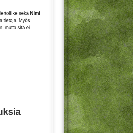
ertoliike sekä
Nimi
a tietoja. Myös
, mutta sitä ei
uksia