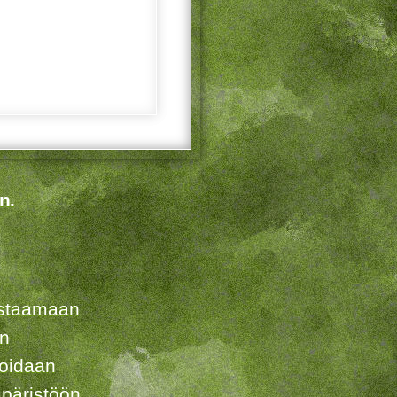
n.
listaamaan
en
voidaan
päristöön