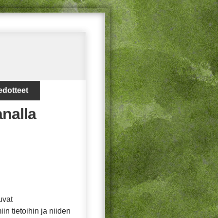
edotteet
analla
uvat
in tietoihin ja niiden