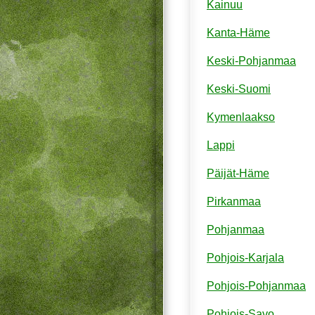
Kainuu
Kanta-Häme
Keski-Pohjanmaa
Keski-Suomi
Kymenlaakso
Lappi
Päijät-Häme
Pirkanmaa
Pohjanmaa
Pohjois-Karjala
Pohjois-Pohjanmaa
Pohjois-Savo