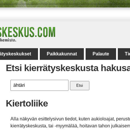
rätyskeskukset
Paikkakunnat
Palaute
Ti
Etsi kierrätyskeskusta hakus
Etsi
Kiertoliike
Alla näkyvän esittelysivun tiedot, kuten aukioloajat, perust
kierrätyskeskusta, tai -myymälää, hoitavan tahon julkaisemi