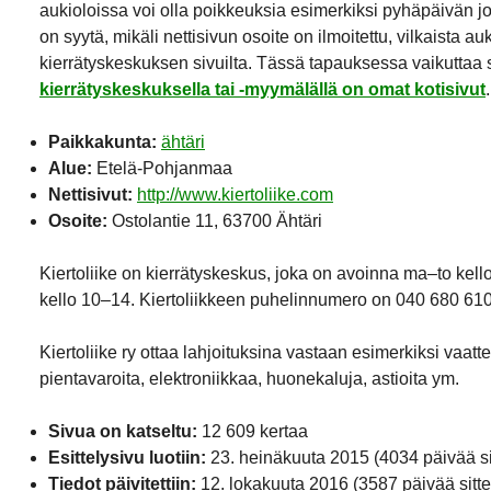
aukioloissa voi olla poikkeuksia esimerkiksi pyhäpäivän j
on syytä, mikäli nettisivun osoite on ilmoitettu, vilkaista a
kierrätyskeskuksen sivuilta. Tässä tapauksessa vaikuttaa si
kierrätyskeskuksella tai -myymälällä on omat kotisivut
.
Paikkakunta:
ähtäri
Alue:
Etelä-Pohjanmaa
Nettisivut:
http://www.kiertoliike.com
Osoite:
Ostolantie 11, 63700 Ähtäri
Kiertoliike on kierrätyskeskus, joka on avoinna ma–to kel
kello 10–14. Kiertoliikkeen puhelinnumero on 040 680 61
Kiertoliike ry ottaa lahjoituksina vastaan esimerkiksi vaatte
pientavaroita, elektroniikkaa, huonekaluja, astioita ym.
Sivua on katseltu:
12 609 kertaa
Esittelysivu luotiin:
23. heinäkuuta 2015
(4034 päivää si
Tiedot päivitettiin:
12. lokakuuta 2016
(3587 päivää sitte