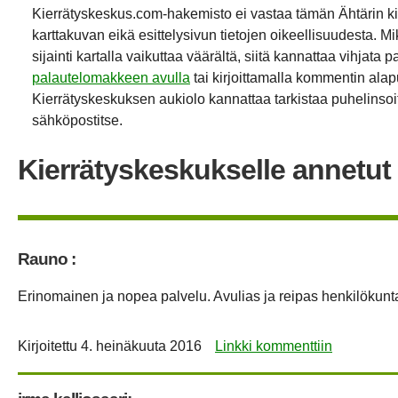
Kierrätyskeskus.com-hakemisto ei vastaa tämän Ähtärin k
karttakuvan eikä esittelysivun tietojen oikeellisuudesta. Mik
sijainti kartalla vaikuttaa väärältä, siitä kannattaa vihjata p
palautelomakkeen avulla
tai kirjoittamalla kommentin alap
Kierrätyskeskuksen aukiolo kannattaa tarkistaa puhelinsoit
sähköpostitse.
Kierrätyskeskukselle annetut 
Rauno :
Erinomainen ja nopea palvelu. Avulias ja reipas henkilökunt
Kirjoitettu
4. heinäkuuta 2016
Linkki kommenttiin