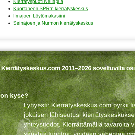
Kierrätyspuoti Neliapila
Kuortaneen SPR:n kierrätyskeskus
Ilmajoen Löytömakasiini
Seinäjoen ja Nurmon kierrätyskeskus
 Kierrätyskeskus.com 2011–2026 soveltuvilta osi
 on kyse?
Lyhyesti: Kierrätyskeskus.com pyrkii 
jokaisen lähiseutusi kierrätyskeskuks
yhteystiedot. Kierrättämällä tavaroita 
säästää luontoa: voidaan vähentää ym