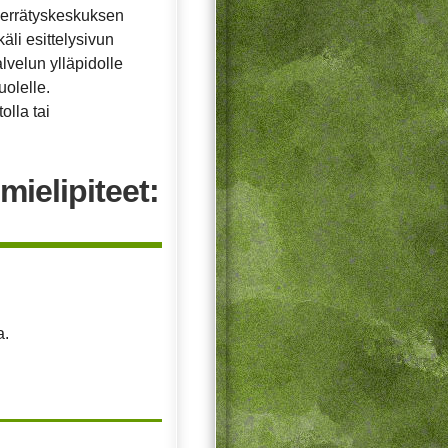
ierrätyskeskuksen
äli esittelysivun
alvelun ylläpidolle
uolelle.
olla tai
mielipiteet:
a.